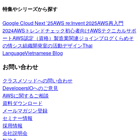
特集やシリーズから探す
Google Cloud Next ’25
AWS re:Invent 2025
AWS再入門
2024
AWSトレンドチェック
初心者向け
AWSテクニカルサポ
ート
AWS認定（資格）
製造業関連
ジョインブログ
くらめそ
の情シス
組織開発室の活動
デザイン
Thai
Language
Vietnamese Blog
お問い合わせ
クラスメソッドへの問い合わせ
DevelopersIOへのご意見
AWSに関するご相談
資料ダウンロード
メールマガジン登録
セミナー情報
採用情報
会社説明会