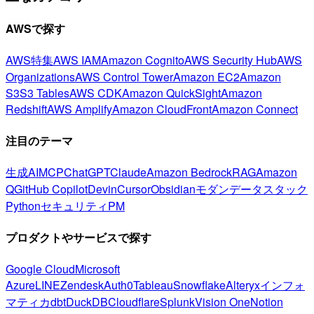
AWSで探す
AWS特集
AWS IAM
Amazon Cognito
AWS Security Hub
AWS
Organizations
AWS Control Tower
Amazon EC2
Amazon
S3
S3 Tables
AWS CDK
Amazon QuickSight
Amazon
Redshift
AWS Amplify
Amazon CloudFront
Amazon Connect
注目のテーマ
生成AI
MCP
ChatGPT
Claude
Amazon Bedrock
RAG
Amazon
Q
GitHub Copilot
Devin
Cursor
Obsidian
モダンデータスタック
Python
セキュリティ
PM
プロダクトやサービスで探す
Google Cloud
Microsoft
Azure
LINE
Zendesk
Auth0
Tableau
Snowflake
Alteryx
インフォ
マティカ
dbt
DuckDB
Cloudflare
Splunk
Vision One
Notion