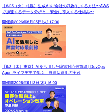
【8/25（火）札幌】生成AIを“会社の武器”にする方法〜AWS
で加速するデータ分析と、安全に導入する仕組み〜
開催前
2026年8月25日(火) 17:30
【9/3（木）東京】AIを活用した障害対応最前線 | DevOps
Agentライブデモで学ぶ、自律型運用の実践
開催前
2026年9月3日(木) 16:00