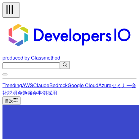
produced by Classmethod
Trending
AWS
Claude
Bedrock
Google Cloud
Azure
セミナー
会
社説明会
勉強会
事例
採用
目次