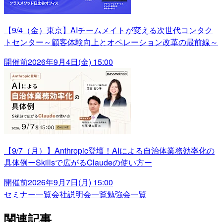
【9/4（金）東京】AIチームメイトが変える次世代コンタク
トセンター～顧客体験向上とオペレーション改革の最前線～
開催前
2026年9月4日(金) 15:00
【9/7（月）】Anthropic登壇！AIによる自治体業務効率化の
具体例ーSkillsで広がるClaudeの使い方ー
開催前
2026年9月7日(月) 15:00
セミナー一覧
会社説明会一覧
勉強会一覧
関連記事