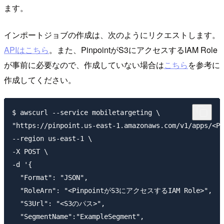
ます。
インポートジョブの作成は、次のようにリクエストします。
APIはこちら
。また、PinpointがS3にアクセスするIAM Role
が事前に必要なので、作成していない場合は
こちら
を参考に
作成してください。
$ awscurl --service mobiletargeting \

"https://pinpoint.us-east-1.amazonaws.com/v1/apps/<Pi
--region us-east-1 \

-X POST \

-d '{

  "Format": "JSON",

  "RoleArn": "<PinpointがS3にアクセスするIAM Role>",

  "S3Url": "<S3のパス>",

  "SegmentName":"ExampleSegment",
