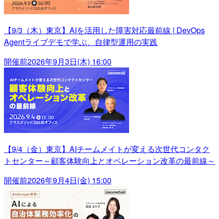
【9/3（木）東京】AIを活用した障害対応最前線 | DevOps
Agentライブデモで学ぶ、自律型運用の実践
開催前
2026年9月3日(木) 16:00
【9/4（金）東京】AIチームメイトが変える次世代コンタク
トセンター～顧客体験向上とオペレーション改革の最前線～
開催前
2026年9月4日(金) 15:00