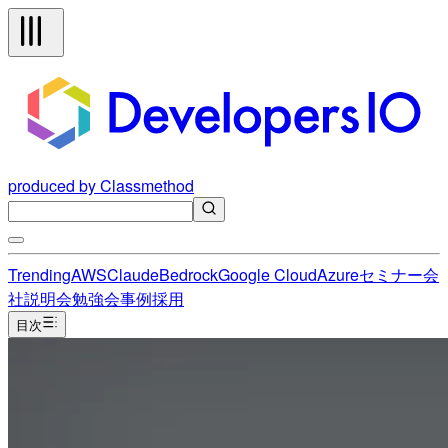
produced by Classmethod
Trending
AWS
Claude
Bedrock
Google Cloud
Azure
セミナー
会
社説明会
勉強会
事例
採用
目次