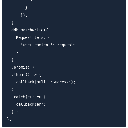
          }

        }

      });

  }

  ddb.batchWrite({

    RequestItems: {

      'user-content': requests

    }

  })

  .promise()

  .then(() => {

    callback(null, 'Success');

  })

  .catch(err => {

    callback(err);

  });
