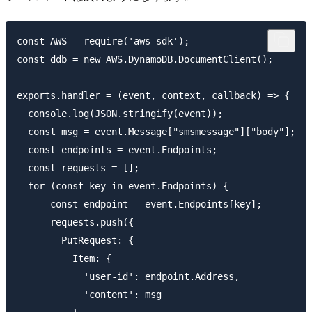
const AWS = require('aws-sdk');

const ddb = new AWS.DynamoDB.DocumentClient();

exports.handler = (event, context, callback) => {

  console.log(JSON.stringify(event));

  const msg = event.Message["smsmessage"]["body"];

  const endpoints = event.Endpoints;

  const requests = [];

  for (const key in event.Endpoints) {

      const endpoint = event.Endpoints[key];

      requests.push({

        PutRequest: {

          Item: {

            'user-id': endpoint.Address,

            'content': msg
