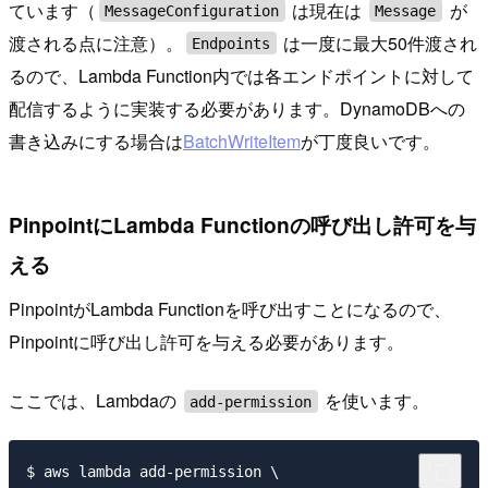
ています（
は現在は
が
MessageConfiguration
Message
渡される点に注意）。
は一度に最大50件渡され
Endpoints
るので、Lambda Function内では各エンドポイントに対して
配信するように実装する必要があります。DynamoDBへの
書き込みにする場合は
BatchWriteItem
が丁度良いです。
PinpointにLambda Functionの呼び出し許可を与
える
PinpointがLambda Functionを呼び出すことになるので、
Pinpointに呼び出し許可を与える必要があります。
ここでは、Lambdaの
を使います。
add-permission
$ aws lambda add-permission \
