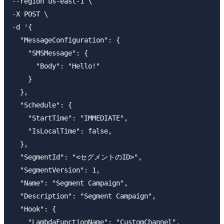
--region us-east-1 \

-X POST \

-d '{

  "MessageConfiguration": {

    "SMSMessage": {

      "Body": "Hello!"

    }

  },

  "Schedule": {

    "StartTime": "IMMEDIATE",

    "IsLocalTime": false,

  },

  "SegmentId": "<セグメントのID>",

  "SegmentVersion": 1,

  "Name": "Segment Campaign",

  "Description": "Segment Campaign",

  "Hook": {

    "LambdaFunctionName": "CustomChannel",
