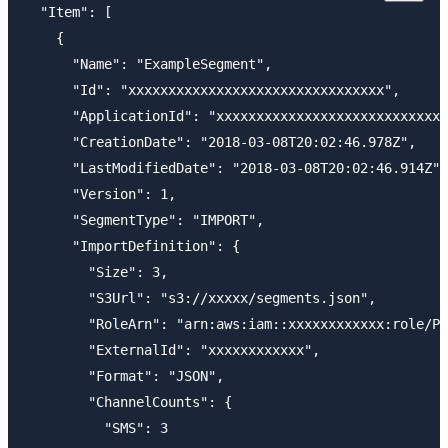
  "Item": [

    {

      "Name": "ExampleSegment",

      "Id": "xxxxxxxxxxxxxxxxxxxxxxxxxxxxxxxx",

      "ApplicationId": "xxxxxxxxxxxxxxxxxxxxxxxxxxxxx
      "CreationDate": "2018-03-08T20:02:46.978Z",

      "LastModifiedDate": "2018-03-08T20:02:46.914Z",

      "Version": 1,

      "SegmentType": "IMPORT",

      "ImportDefinition": {

        "Size": 3,

        "S3Url": "s3://xxxxx/segments.json",

        "RoleArn": "arn:aws:iam::xxxxxxxxxxxx:role/Pi
        "ExternalId": "xxxxxxxxxxxx",

        "Format": "JSON",

        "ChannelCounts": {

          "SMS": 3
