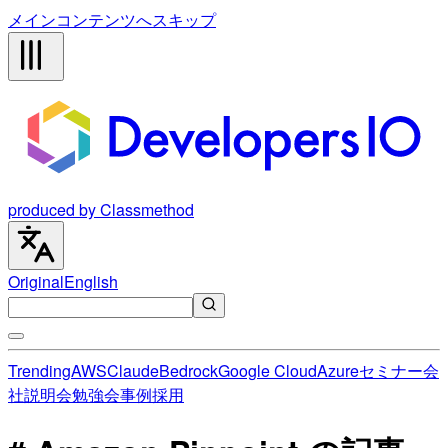
メインコンテンツへスキップ
produced by Classmethod
Original
English
Trending
AWS
Claude
Bedrock
Google Cloud
Azure
セミナー
会
社説明会
勉強会
事例
採用