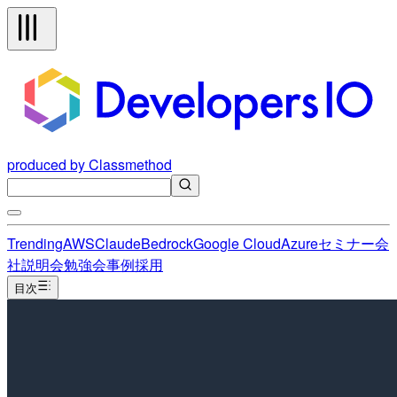
produced by Classmethod
Trending
AWS
Claude
Bedrock
Google Cloud
Azure
セミナー
会
社説明会
勉強会
事例
採用
目次