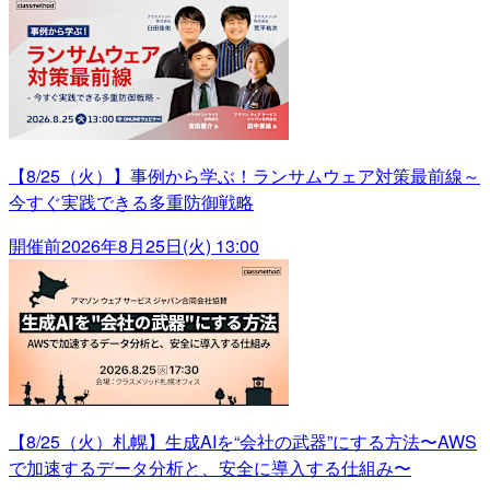
【8/25（火）】事例から学ぶ！ランサムウェア対策最前線～
今すぐ実践できる多重防御戦略
開催前
2026年8月25日(火) 13:00
【8/25（火）札幌】生成AIを“会社の武器”にする方法〜AWS
で加速するデータ分析と、安全に導入する仕組み〜