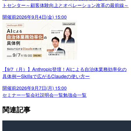
トセンター～顧客体験向上とオペレーション改革の最前線～
開催前
2026年9月4日(金) 15:00
【9/7（月）】Anthropic登壇！AIによる自治体業務効率化の
具体例ーSkillsで広がるClaudeの使い方ー
開催前
2026年9月7日(月) 15:00
セミナー一覧
会社説明会一覧
勉強会一覧
関連記事