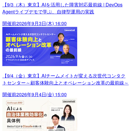
【9/3（木）東京】AIを活用した障害対応最前線 | DevOps
Agentライブデモで学ぶ、自律型運用の実践
開催前
2026年9月3日(木) 16:00
【9/4（金）東京】AIチームメイトが変える次世代コンタク
トセンター～顧客体験向上とオペレーション改革の最前線～
開催前
2026年9月4日(金) 15:00