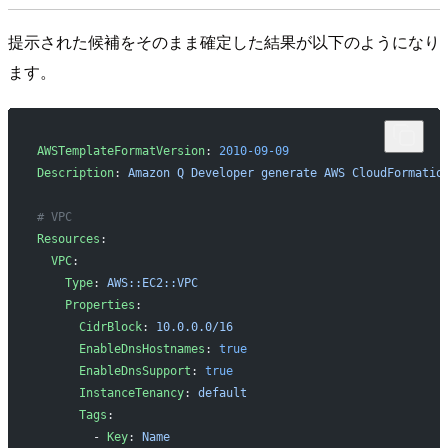
提示された候補をそのまま確定した結果が以下のようになり
ます。
AWSTemplateFormatVersion
: 
2010-09-09
Description
: 
Amazon Q Developer generate AWS CloudFormatio
# VPC
Resources
:
  VPC
:
    Type
: 
AWS::EC2::VPC
    Properties
:
      CidrBlock
: 
10.0.0.0/16
      EnableDnsHostnames
: 
true
      EnableDnsSupport
: 
true
      InstanceTenancy
: 
default
      Tags
:
        - 
Key
: 
Name