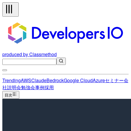
produced by Classmethod
Trending
AWS
Claude
Bedrock
Google Cloud
Azure
セミナー
会
社説明会
勉強会
事例
採用
目次