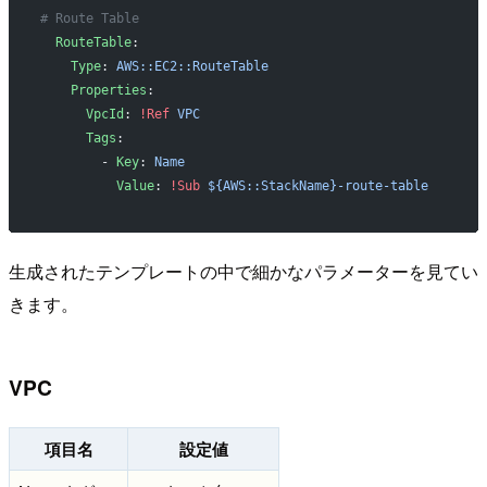
# Route Table
  RouteTable
:
    Type
: 
AWS::EC2::RouteTable
    Properties
:
      VpcId
: 
!Ref
 VPC
      Tags
:
        - 
Key
: 
Name
          Value
: 
!Sub
 ${AWS::StackName}-route-table
生成されたテンプレートの中で細かなパラメーターを見てい
きます。
VPC
項目名
設定値