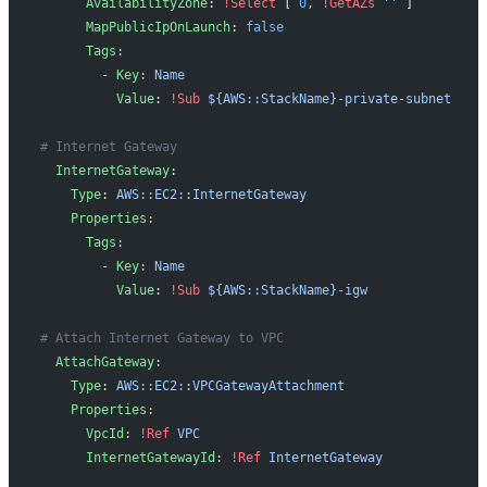
      AvailabilityZone
: 
!Select
 [ 
0
, 
!GetAZs
 ''
 ]
      MapPublicIpOnLaunch
: 
false
      Tags
:
        - 
Key
: 
Name
          Value
: 
!Sub
 ${AWS::StackName}-private-subnet
# Internet Gateway
  InternetGateway
:
    Type
: 
AWS::EC2::InternetGateway
    Properties
:
      Tags
:
        - 
Key
: 
Name
          Value
: 
!Sub
 ${AWS::StackName}-igw
# Attach Internet Gateway to VPC
  AttachGateway
:
    Type
: 
AWS::EC2::VPCGatewayAttachment
    Properties
:
      VpcId
: 
!Ref
 VPC
      InternetGatewayId
: 
!Ref
 InternetGateway