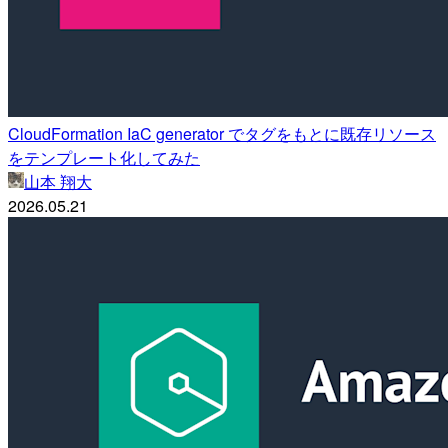
CloudFormation IaC generator でタグをもとに既存リソース
をテンプレート化してみた
山本 翔大
2026.05.21