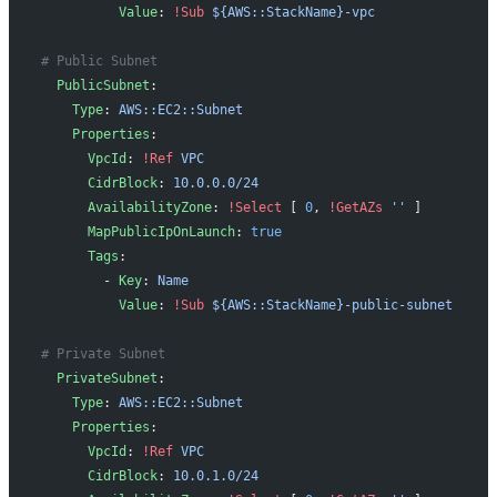
          Value
: 
!Sub
 ${AWS::StackName}-vpc
# Public Subnet
  PublicSubnet
:
    Type
: 
AWS::EC2::Subnet
    Properties
:
      VpcId
: 
!Ref
 VPC
      CidrBlock
: 
10.0.0.0/24
      AvailabilityZone
: 
!Select
 [ 
0
, 
!GetAZs
 ''
 ]
      MapPublicIpOnLaunch
: 
true
      Tags
:
        - 
Key
: 
Name
          Value
: 
!Sub
 ${AWS::StackName}-public-subnet
# Private Subnet
  PrivateSubnet
:
    Type
: 
AWS::EC2::Subnet
    Properties
:
      VpcId
: 
!Ref
 VPC
      CidrBlock
: 
10.0.1.0/24