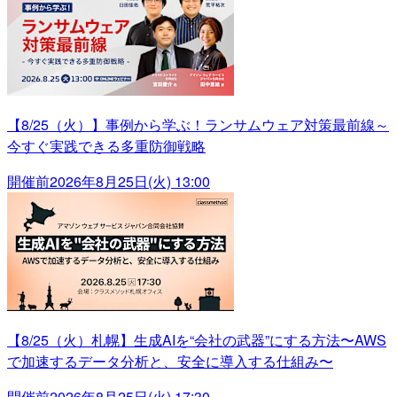
【8/25（火）】事例から学ぶ！ランサムウェア対策最前線～
今すぐ実践できる多重防御戦略
開催前
2026年8月25日(火) 13:00
【8/25（火）札幌】生成AIを“会社の武器”にする方法〜AWS
で加速するデータ分析と、安全に導入する仕組み〜
開催前
2026年8月25日(火) 17:30