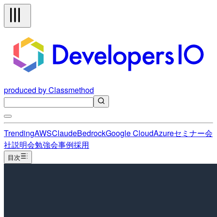
produced by Classmethod
Trending
AWS
Claude
Bedrock
Google Cloud
Azure
セミナー
会
社説明会
勉強会
事例
採用
目次