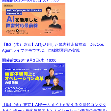
【9/3（木）東京】AIを活用した障害対応最前線 | DevOps
Agentライブデモで学ぶ、自律型運用の実践
開催前
2026年9月3日(木) 16:00
【9/4（金）東京】AIチームメイトが変える次世代コンタク
トセンター～顧客体験向上とオペレーション改革の最前線～