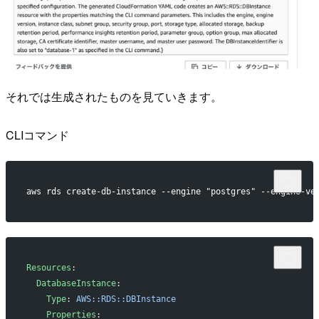
それでは生成されたものを見ていきます。
CLIコマンド
aws rds create-db-instance --engine "postgres" --engine-ve
Resources
:
  DatabaseInstance
:
    Type
: 
AWS::RDS::DBInstance
    Properties
: