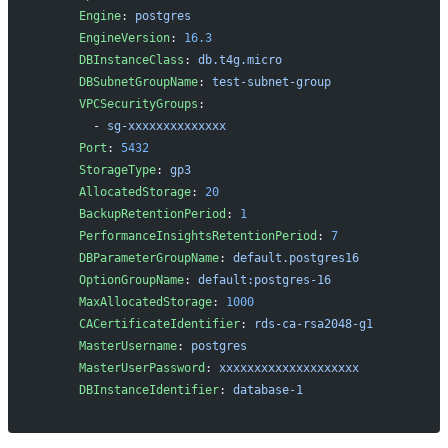
      Engine
: 
postgres
      EngineVersion
: 
16.3
      DBInstanceClass
: 
db.t4g.micro
      DBSubnetGroupName
: 
test-subnet-group
      VPCSecurityGroups
: 
        - 
sg-xxxxxxxxxxxxxx
      Port
: 
5432
      StorageType
: 
gp3
      AllocatedStorage
: 
20
      BackupRetentionPeriod
: 
1
      PerformanceInsightsRetentionPeriod
: 
7
      DBParameterGroupName
: 
default.postgres16
      OptionGroupName
: 
default:postgres-16
      MaxAllocatedStorage
: 
1000
      CACertificateIdentifier
: 
rds-ca-rsa2048-g1
      MasterUsername
: 
postgres
      MasterUserPassword
: 
xxxxxxxxxxxxxxxxxxxx
      DBInstanceIdentifier
: 
database-1