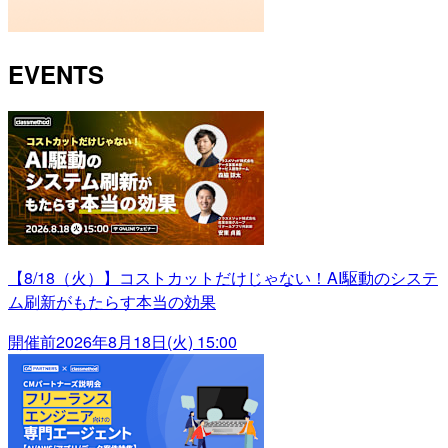
EVENTS
【8/18（火）】コストカットだけじゃない！AI駆動のシステ
ム刷新がもたらす本当の効果
開催前
2026年8月18日(火) 15:00