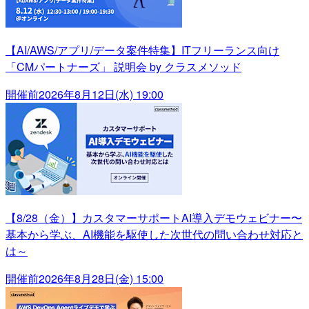
【AI/AWS/アプリ/データ案件特集】ITフリーランス向け
「CMパートナーズ」 説明会 by クラスメソッド
開催前
2026年8月12日(水) 19:00
【8/28（金）】カスタマーサポートAI導入デモウェビナー〜
基本から学ぶ、AI機能を駆使した次世代の問い合わせ対応と
は～
開催前
2026年8月28日(金) 15:00