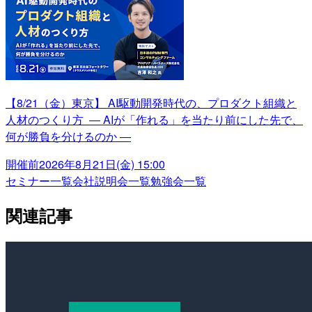
【8/21（金）東京】 AI駆動開発時代の、プロダクト組織と
人材のつくり方 ― AIが「作れる」を当たり前にした先で、
何が勝負を分けるのか ―
開催前
2026年8月21日(金) 15:00
セミナー一覧
会社説明会一覧
勉強会一覧
関連記事