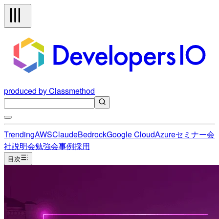
produced by Classmethod
Trending
AWS
Claude
Bedrock
Google Cloud
Azure
セミナー
会
社説明会
勉強会
事例
採用
目次