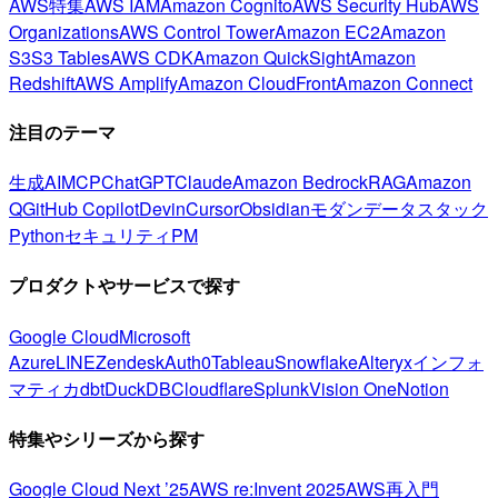
AWS特集
AWS IAM
Amazon Cognito
AWS Security Hub
AWS
Organizations
AWS Control Tower
Amazon EC2
Amazon
S3
S3 Tables
AWS CDK
Amazon QuickSight
Amazon
Redshift
AWS Amplify
Amazon CloudFront
Amazon Connect
注目のテーマ
生成AI
MCP
ChatGPT
Claude
Amazon Bedrock
RAG
Amazon
Q
GitHub Copilot
Devin
Cursor
Obsidian
モダンデータスタック
Python
セキュリティ
PM
プロダクトやサービスで探す
Google Cloud
Microsoft
Azure
LINE
Zendesk
Auth0
Tableau
Snowflake
Alteryx
インフォ
マティカ
dbt
DuckDB
Cloudflare
Splunk
Vision One
Notion
特集やシリーズから探す
Google Cloud Next ’25
AWS re:Invent 2025
AWS再入門