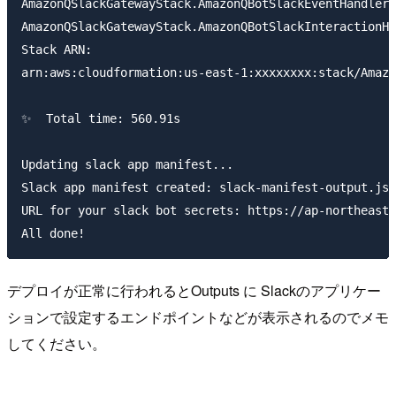
AmazonQSlackGatewayStack.AmazonQBotSlackEventHandlerA
AmazonQSlackGatewayStack.AmazonQBotSlackInteractionHa
Stack ARN:

arn:aws:cloudformation:us-east-1:xxxxxxxx:stack/Amazo
✨  Total time: 560.91s

Updating slack app manifest...

Slack app manifest created: slack-manifest-output.jso
URL for your slack bot secrets: https://ap-northeast-
デプロイが正常に行われるとOutputs に Slackのアプリケー
ションで設定するエンドポイントなどが表示されるのでメモ
してください。