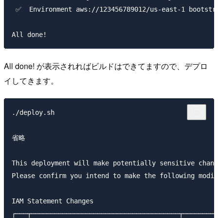
 ✅  Environment aws://123456789012/us-east-1 bootstra
All done! が表示されればビルドはできてますので、デプロ
イしてきます。
./deploy.sh

省略

This deployment will make potentially sensitive chang
Please confirm you intend to make the following modif
IAM Statement Changes

┌───┬──────────────────────────────────────┬────────┬