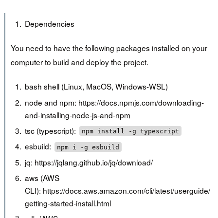
Dependencies
You need to have the following packages installed on your
computer to build and deploy the project.
bash shell (Linux, MacOS, Windows-WSL)
node and npm: https://docs.npmjs.com/downloading-
and-installing-node-js-and-npm
tsc (typescript):
npm install -g typescript
esbuild:
npm i -g esbuild
jq: https://jqlang.github.io/jq/download/
aws (AWS
CLI): https://docs.aws.amazon.com/cli/latest/userguide/
getting-started-install.html