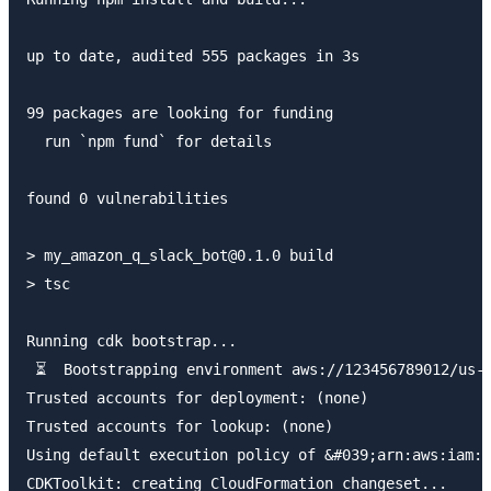
up to date, audited 555 packages in 3s

99 packages are looking for funding

  run `npm fund` for details

found 0 vulnerabilities

> my_amazon_q_slack_bot@0.1.0 build

> tsc

Running cdk bootstrap...

 ⏳  Bootstrapping environment aws://123456789012/us-e
Trusted accounts for deployment: (none)

Trusted accounts for lookup: (none)

Using default execution policy of &#039;arn:aws:iam::
CDKToolkit: creating CloudFormation changeset...
