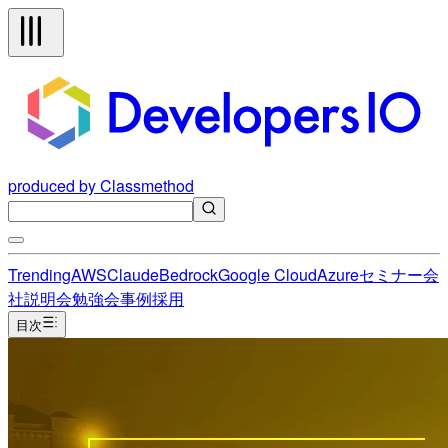
produced by Classmethod
Trending
AWS
Claude
Bedrock
Google Cloud
Azure
セミナー
会
社説明会
勉強会
事例
採用
目次