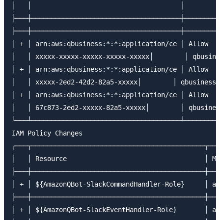
│   │                                      │        │
├───┼──────────────────────────────────────┼────────┼
├───┼──────────────────────────────────────┼────────┼
│ + │ arn:aws:qbusiness:*:*:application/ce │ Allow  │
│   │ xxxxx-xxxxx-xxxxx-xxxxx-xxxxx│        │ qbusine
│ + │ arn:aws:qbusiness:*:*:application/ce │ Allow  │
│   │ xxxxx-2ed2-42d2-82a5-xxxxx│        │ qbusiness:
│ + │ arn:aws:qbusiness:*:*:application/ce │ Allow  │
│   │ 67c873-2ed2-xxxxx-82a5-xxxxx│        │ qbusines
└───┴──────────────────────────────────────┴────────┴
IAM Policy Changes

┌───┬────────────────────────────────────────────┬───
│   │ Resource                                   │ Ma
├───┼────────────────────────────────────────────┼───
│ + │ ${AmazonQBot-SlackCommandHandler-Role}     │ ar
├───┼────────────────────────────────────────────┼───
│ + │ ${AmazonQBot-SlackEventHandler-Role}       │ ar