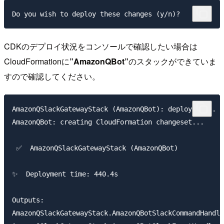
CDKのデプロイ状況をコンソールで確認したい場合は
CloudFormationに
”AmazonQBot”
のスタックができていま
すので確認してください。
AmazonQSlackGatewayStack (AmazonQBot): deploying... [
AmazonQBot: creating CloudFormation changeset...

 ✅  AmazonQSlackGatewayStack (AmazonQBot)

✨  Deployment time: 440.4s

Outputs:

AmazonQSlackGatewayStack.AmazonQBotSlackCommandHandle