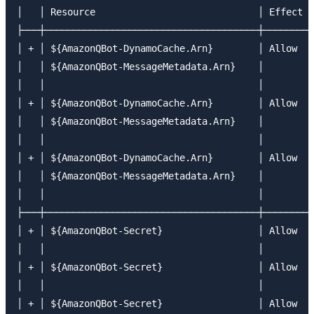
│   │ Resource                             │ Effect │
├───┼──────────────────────────────────────┼────────┼
│ + │ ${AmazonQBot-DynamoCache.Arn}        │ Allow  │
│   │ ${AmazonQBot-MessageMetadata.Arn}    │        │
│   │                                      │        │
│ + │ ${AmazonQBot-DynamoCache.Arn}        │ Allow  │
│   │ ${AmazonQBot-MessageMetadata.Arn}    │        │
│   │                                      │        │
│ + │ ${AmazonQBot-DynamoCache.Arn}        │ Allow  │
│   │ ${AmazonQBot-MessageMetadata.Arn}    │        │
│   │                                      │        │
├───┼──────────────────────────────────────┼────────┼
│ + │ ${AmazonQBot-Secret}                 │ Allow  │
│   │                                      │        │
│ + │ ${AmazonQBot-Secret}                 │ Allow  │
│   │                                      │        │
│ + │ ${AmazonQBot-Secret}                 │ Allow  │