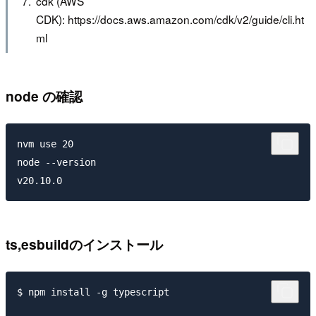
cdk (AWS
CDK): https://docs.aws.amazon.com/cdk/v2/guide/cli.ht
ml
node の確認
nvm use 20

node --version

ts,esbuildのインストール
$ npm install -g typescript
