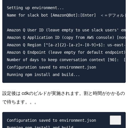
Setting up environment...

Name for slack bot [AmazonQBot]:[Enter]　＜＝デフォ
Amazon Q User ID (leave empty to use slack users
Amazon Q Application ID (copy from AWS console) 
Amazon Q Region [^[a-z]{2}-[a-z]+-[0-9]+$]: u
Amazon Q Endpoint (leave empty for default endp
Number of days to keep conversation context [90]:  [E
Configuration saved to environment.json

設定後は cdkのビルドが実施されます。割と時間がかかるの
で待ちます。。。
Configuration saved to environment.json

Running npm install and build...
