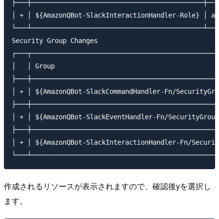
├───┼────────────────────────────────────────────┼───
│ + │ ${AmazonQBot-SlackInteractionHandler-Role} │ ar
└───┴────────────────────────────────────────────┴───
Security Group Changes

┌───┬────────────────────────────────────────────────
│   │ Group                                          
├───┼────────────────────────────────────────────────
│ + │ ${AmazonQBot-SlackCommandHandler-Fn/SecurityGro
├───┼────────────────────────────────────────────────
│ + │ ${AmazonQBot-SlackEventHandler-Fn/SecurityGroup
├───┼────────────────────────────────────────────────
│ + │ ${AmazonQBot-SlackInteractionHandler-Fn/Securit
作成されるリソースが表示されますので、確認後yを選択し
ます。