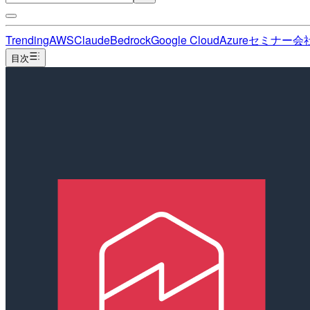
Trending
AWS
Claude
Bedrock
Google Cloud
Azure
セミナー
会
目次