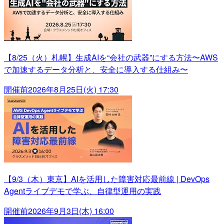
【8/25（火）札幌】生成AIを“会社の武器”にする方法〜AWS
で加速するデータ分析と、安全に導入する仕組み〜
開催前
2026年8月25日(火) 17:30
【9/3（木）東京】AIを活用した障害対応最前線 | DevOps
Agentライブデモで学ぶ、自律型運用の実践
開催前
2026年9月3日(木) 16:00