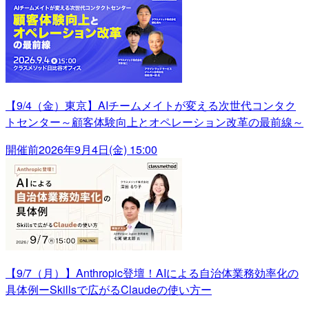
【9/4（金）東京】AIチームメイトが変える次世代コンタク
トセンター～顧客体験向上とオペレーション改革の最前線～
開催前
2026年9月4日(金) 15:00
【9/7（月）】Anthropic登壇！AIによる自治体業務効率化の
具体例ーSkillsで広がるClaudeの使い方ー