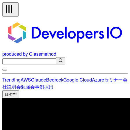
produced by Classmethod
Trending
AWS
Claude
Bedrock
Google Cloud
Azure
セミナー
会
社説明会
勉強会
事例
採用
目次