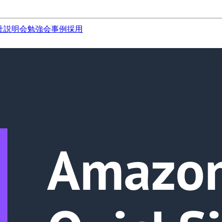
社説明会
勉強会
事例
採用