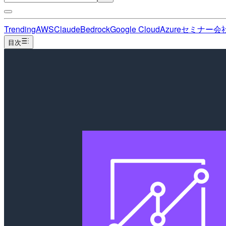
Trending
AWS
Claude
Bedrock
Google Cloud
Azure
セミナー
会
目次