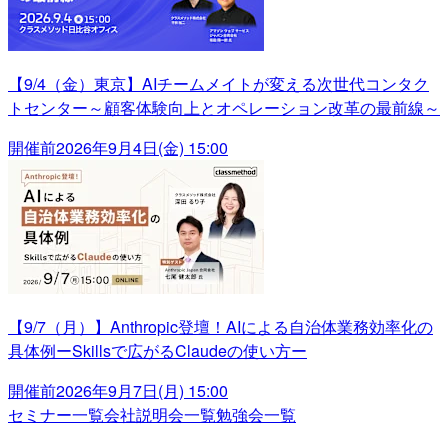
【9/4（金）東京】AIチームメイトが変える次世代コンタク
トセンター～顧客体験向上とオペレーション改革の最前線～
開催前
2026年9月4日(金) 15:00
【9/7（月）】Anthropic登壇！AIによる自治体業務効率化の
具体例ーSkillsで広がるClaudeの使い方ー
開催前
2026年9月7日(月) 15:00
セミナー一覧
会社説明会一覧
勉強会一覧