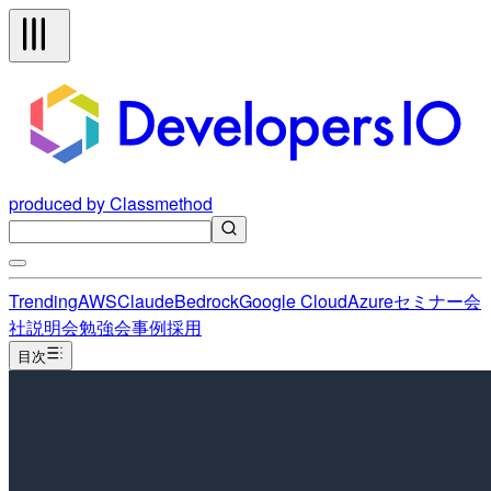
produced by Classmethod
Trending
AWS
Claude
Bedrock
Google Cloud
Azure
セミナー
会
社説明会
勉強会
事例
採用
目次