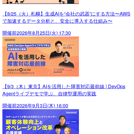
【8/25（火）札幌】生成AIを“会社の武器”にする方法〜AWS
で加速するデータ分析と、安全に導入する仕組み〜
開催前
2026年8月25日(火) 17:30
【9/3（木）東京】AIを活用した障害対応最前線 | DevOps
Agentライブデモで学ぶ、自律型運用の実践
開催前
2026年9月3日(木) 16:00