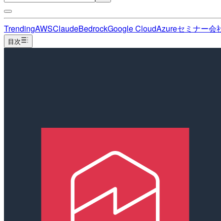
Trending
AWS
Claude
Bedrock
Google Cloud
Azure
セミナー
会
目次