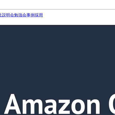
社説明会
勉強会
事例
採用