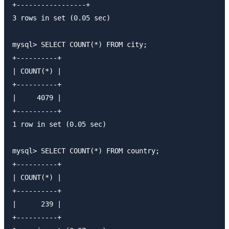
+-----------------+

3 rows in set (0.05 sec)

mysql> SELECT COUNT(*) FROM city;

+----------+

| COUNT(*) |

+----------+

|     4079 |

+----------+

1 row in set (0.05 sec)

mysql> SELECT COUNT(*) FROM country;

+----------+

| COUNT(*) |

+----------+

|      239 |

+----------+
