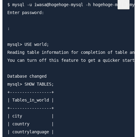
$ mysql -u iwasa@hogehoge-mysql -h hogehoge-mysql.mys
Enter password: 

:

mysql> USE world;

Reading table information for completion of table and
You can turn off this feature to get a quicker startu
Database changed

mysql> SHOW TABLES;

+-----------------+

| Tables_in_world |

+-----------------+

| city            |

| country         |

| countrylanguage |
