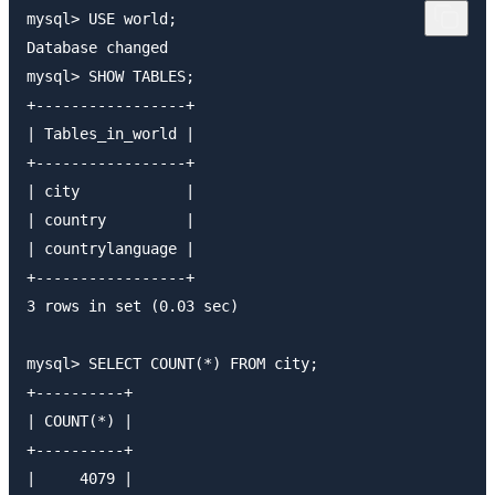
mysql> USE world;

Database changed

mysql> SHOW TABLES;

+-----------------+

| Tables_in_world |

+-----------------+

| city            |

| country         |

| countrylanguage |

+-----------------+

3 rows in set (0.03 sec)

mysql> SELECT COUNT(*) FROM city;

+----------+

| COUNT(*) |

+----------+

|     4079 |
