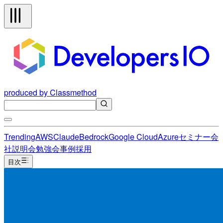
produced by Classmethod
Trending
AWS
Claude
Bedrock
Google Cloud
Azure
セミナー
会
社説明会
勉強会
事例
採用
目次