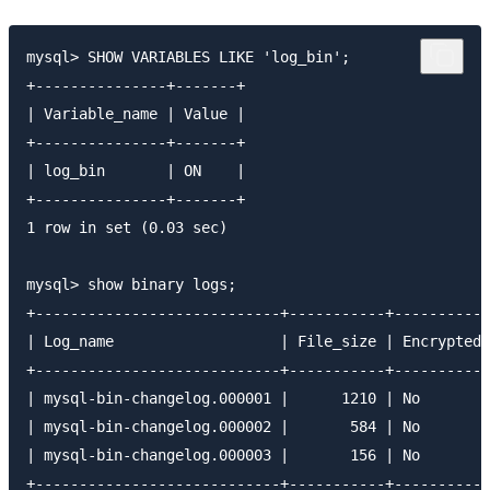
mysql> SHOW VARIABLES LIKE 'log_bin';

+---------------+-------+

| Variable_name | Value |

+---------------+-------+

| log_bin       | ON    |

+---------------+-------+

1 row in set (0.03 sec)

mysql> show binary logs;

+----------------------------+-----------+-----------
| Log_name                   | File_size | Encrypted 
+----------------------------+-----------+-----------
| mysql-bin-changelog.000001 |      1210 | No        
| mysql-bin-changelog.000002 |       584 | No        
| mysql-bin-changelog.000003 |       156 | No        
+----------------------------+-----------+-----------