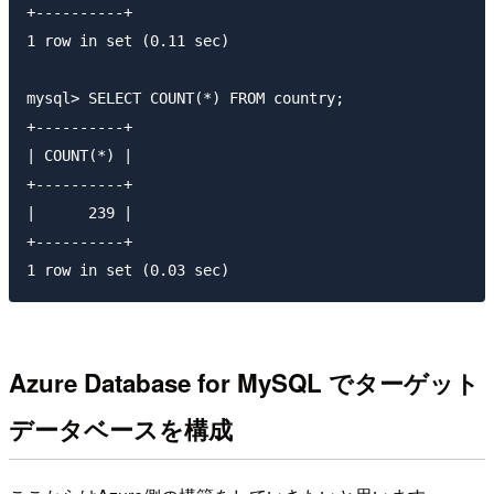
+----------+

1 row in set (0.11 sec)

mysql> SELECT COUNT(*) FROM country;

+----------+

| COUNT(*) |

+----------+

|      239 |

+----------+

Azure Database for MySQL でターゲット
データベースを構成