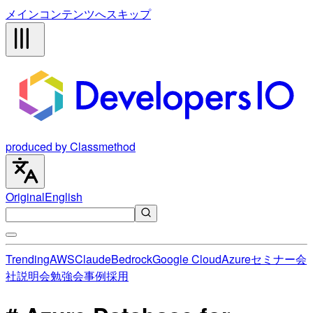
メインコンテンツへスキップ
produced by Classmethod
Original
English
Trending
AWS
Claude
Bedrock
Google Cloud
Azure
セミナー
会
社説明会
勉強会
事例
採用