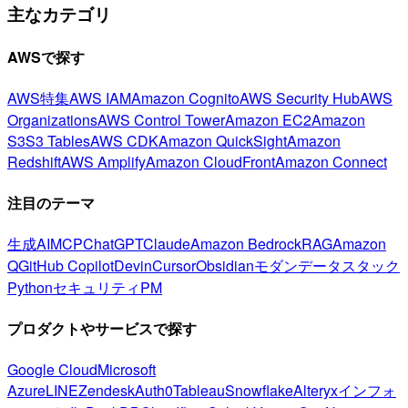
主なカテゴリ
AWSで探す
AWS特集
AWS IAM
Amazon Cognito
AWS Security Hub
AWS
Organizations
AWS Control Tower
Amazon EC2
Amazon
S3
S3 Tables
AWS CDK
Amazon QuickSight
Amazon
Redshift
AWS Amplify
Amazon CloudFront
Amazon Connect
注目のテーマ
生成AI
MCP
ChatGPT
Claude
Amazon Bedrock
RAG
Amazon
Q
GitHub Copilot
Devin
Cursor
Obsidian
モダンデータスタック
Python
セキュリティ
PM
プロダクトやサービスで探す
Google Cloud
Microsoft
Azure
LINE
Zendesk
Auth0
Tableau
Snowflake
Alteryx
インフォ