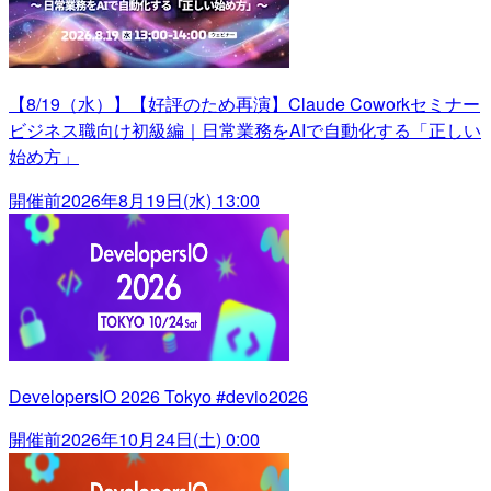
【8/19（水）】【好評のため再演】Claude Coworkセミナー
ビジネス職向け初級編｜日常業務をAIで自動化する「正しい
始め方」
開催前
2026年8月19日(水) 13:00
DevelopersIO 2026 Tokyo #devio2026
開催前
2026年10月24日(土) 0:00