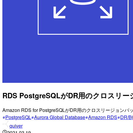
RDS PostgreSQLがDR用のク
Amazon RDS for PostgreSQLがDR用のクロス
PostgreSQL
Aurora Global Database
Amazon RDS
DR/B
quiver
2021.03.19