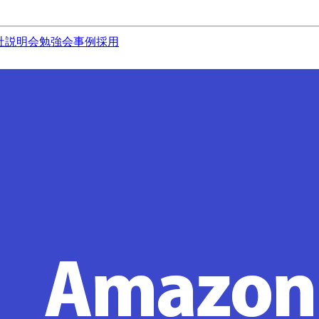
社説明会
勉強会
事例
採用