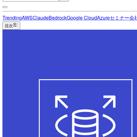
Trending
AWS
Claude
Bedrock
Google Cloud
Azure
セミナー
会
目次