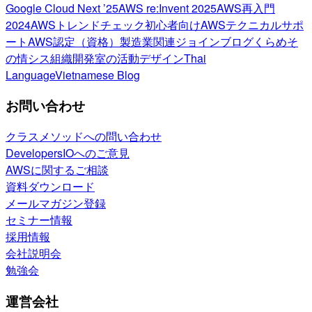
Google Cloud Next ’25
AWS re:Invent 2025
AWS再入門
2024
AWSトレンドチェック
初心者向け
AWSテクニカルサポ
ート
AWS認定（資格）
製造業関連
ジョインブログ
くらめそ
の情シス
組織開発室の活動
デザイン
Thai
Language
Vietnamese Blog
お問い合わせ
クラスメソッドへの問い合わせ
DevelopersIOへのご意見
AWSに関するご相談
資料ダウンロード
メールマガジン登録
セミナー情報
採用情報
会社説明会
勉強会
運営会社