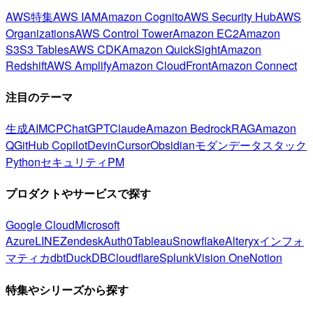
AWS特集
AWS IAM
Amazon Cognito
AWS Security Hub
AWS
Organizations
AWS Control Tower
Amazon EC2
Amazon
S3
S3 Tables
AWS CDK
Amazon QuickSight
Amazon
Redshift
AWS Amplify
Amazon CloudFront
Amazon Connect
注目のテーマ
生成AI
MCP
ChatGPT
Claude
Amazon Bedrock
RAG
Amazon
Q
GitHub Copilot
Devin
Cursor
Obsidian
モダンデータスタック
Python
セキュリティ
PM
プロダクトやサービスで探す
Google Cloud
Microsoft
Azure
LINE
Zendesk
Auth0
Tableau
Snowflake
Alteryx
インフォ
マティカ
dbt
DuckDB
Cloudflare
Splunk
Vision One
Notion
特集やシリーズから探す