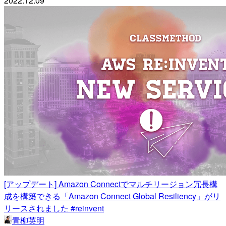
2022.12.09
[アップデート] Amazon Connectでマルチリージョン冗長構
成を構築できる「Amazon Connect Global Resiliency」がリ
リースされました #reinvent
青柳英明