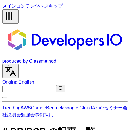
メインコンテンツへスキップ
produced by Classmethod
Original
English
Trending
AWS
Claude
Bedrock
Google Cloud
Azure
セミナー
会
社説明会
勉強会
事例
採用