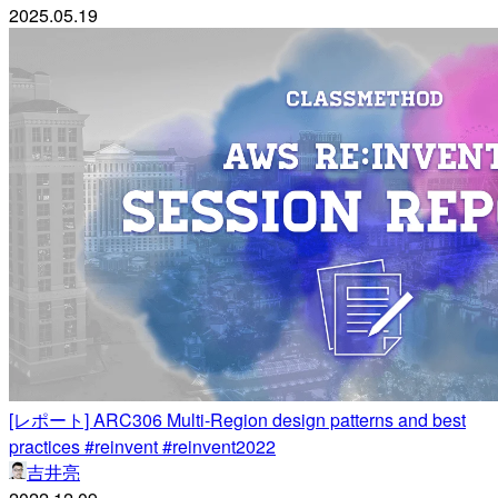
2025.05.19
[レポート] ARC306 Multi-Region design patterns and best
practices #reinvent #reinvent2022
吉井亮