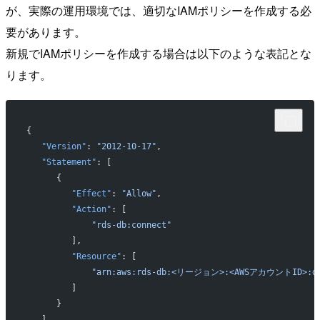
が、実際の運用環境では、適切なIAMポリシーを作成する必
要があります。
新規でIAMポリシーを作成する場合は以下のような表記とな
ります。
{
   "Version"
: 
"2012-10-17"
,
   "Statement"
: [
      {
         "Effect"
: 
"Allow"
,
         "Action"
: [
             "rds-db:connect"
         ],
         "Resource"
: [
             "arn:aws:rds-db:<リージョン>:<AWSアカウント
         ]
      }
   ]