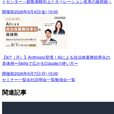
トセンター～顧客体験向上とオペレーション改革の最前線～
開催前
2026年9月4日(金) 15:00
【9/7（月）】Anthropic登壇！AIによる自治体業務効率化の
具体例ーSkillsで広がるClaudeの使い方ー
開催前
2026年9月7日(月) 15:00
セミナー一覧
会社説明会一覧
勉強会一覧
関連記事