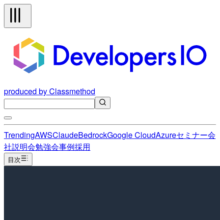
produced by Classmethod
Trending
AWS
Claude
Bedrock
Google Cloud
Azure
セミナー
会
社説明会
勉強会
事例
採用
目次