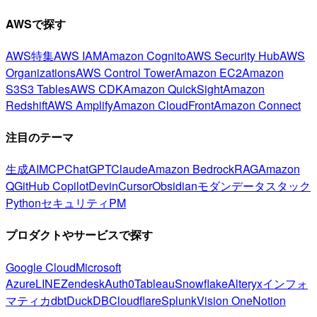
AWSで探す
AWS特集
AWS IAM
Amazon Cognito
AWS Security Hub
AWS
Organizations
AWS Control Tower
Amazon EC2
Amazon
S3
S3 Tables
AWS CDK
Amazon QuickSight
Amazon
Redshift
AWS Amplify
Amazon CloudFront
Amazon Connect
注目のテーマ
生成AI
MCP
ChatGPT
Claude
Amazon Bedrock
RAG
Amazon
Q
GitHub Copilot
Devin
Cursor
Obsidian
モダンデータスタック
Python
セキュリティ
PM
プロダクトやサービスで探す
Google Cloud
Microsoft
Azure
LINE
Zendesk
Auth0
Tableau
Snowflake
Alteryx
インフォ
マティカ
dbt
DuckDB
Cloudflare
Splunk
Vision One
Notion