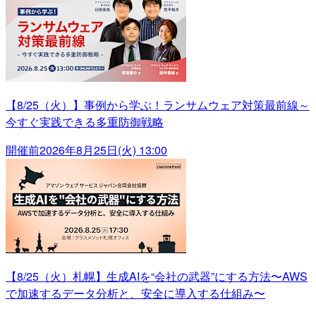
【8/25（火）】事例から学ぶ！ランサムウェア対策最前線～
今すぐ実践できる多重防御戦略
開催前
2026年8月25日(火) 13:00
【8/25（火）札幌】生成AIを“会社の武器”にする方法〜AWS
で加速するデータ分析と、安全に導入する仕組み〜