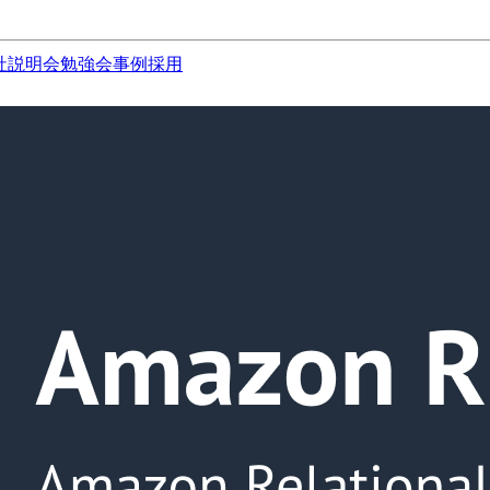
社説明会
勉強会
事例
採用