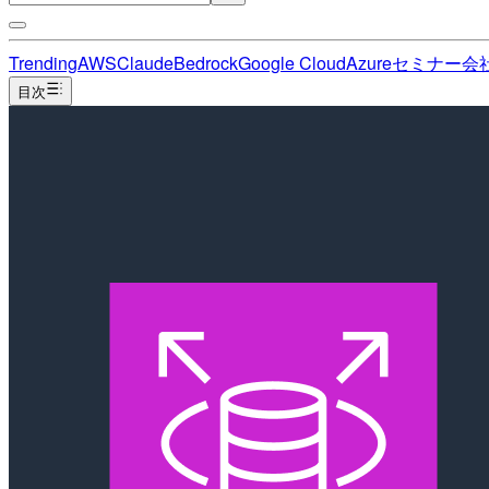
Trending
AWS
Claude
Bedrock
Google Cloud
Azure
セミナー
会
目次