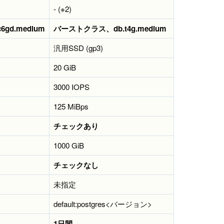
- (※2)
d.medium
バーストクラス、db.t4g.medium
汎用SSD (gp3)
20 GiB
3000 IOPS
125 MiBps
チェックあり
1000 GiB
チェックなし
未指定
default:postgres<バージョン>
1日間