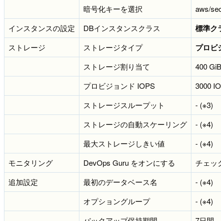
暗号化キーを選択
aws/se
インスタンスの設定
DBインスタンスクラス
標準クラス
ストレージ
ストレージタイプ
プロビジョ
ストレージ割り当て
400 Gi
プロビジョンド IOPS
3000 I
ストレージスループット
- (※3)
ストレージの自動スケーリング
- (※4)
最大ストレージしきい値
- (※4)
モニタリング
DevOps Guru をオンにする
チェッ
追加設定
最初のデータベース名
- (※4)
オプショングループ
- (※4)
バックアップ保持期間
7日間