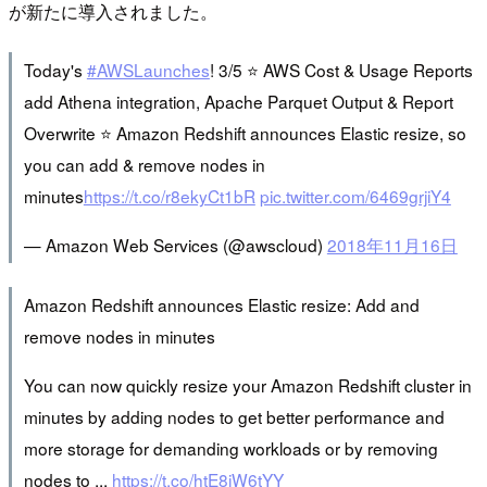
が新たに導入されました。
Today's
#AWSLaunches
! 3/5 ⭐ AWS Cost & Usage Reports
add Athena integration, Apache Parquet Output & Report
Overwrite ⭐ Amazon Redshift announces Elastic resize, so
you can add & remove nodes in
minutes
https://t.co/r8ekyCt1bR
pic.twitter.com/6469grjiY4
— Amazon Web Services (@awscloud)
2018年11月16日
Amazon Redshift announces Elastic resize: Add and
remove nodes in minutes
You can now quickly resize your Amazon Redshift cluster in
minutes by adding nodes to get better performance and
more storage for demanding workloads or by removing
nodes to ...
https://t.co/htE8jW6tYY