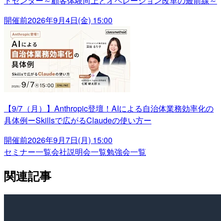
トセンター～顧客体験向上とオペレーション改革の最前線～
開催前
2026年9月4日(金) 15:00
【9/7（月）】Anthropic登壇！AIによる自治体業務効率化の
具体例ーSkillsで広がるClaudeの使い方ー
開催前
2026年9月7日(月) 15:00
セミナー一覧
会社説明会一覧
勉強会一覧
関連記事