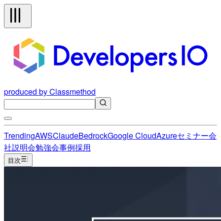
produced by Classmethod
Trending
AWS
Claude
Bedrock
Google Cloud
Azure
セミナー
会
社説明会
勉強会
事例
採用
目次