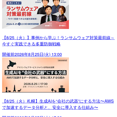
【8/25（火）】事例から学ぶ！ランサムウェア対策最前線～
今すぐ実践できる多重防御戦略
開催前
2026年8月25日(火) 13:00
【8/25（火）札幌】生成AIを“会社の武器”にする方法〜AWS
で加速するデータ分析と、安全に導入する仕組み〜