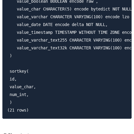
    value_boolean BOOLEAN encode raw ,

    value_char CHARACTER(5) encode bytedict NOT NULL,

    value_varchar CHARACTER VARYING(100) encode lzo N
    value_date DATE encode delta NOT NULL,

    value_timestamp TIMESTAMP WITHOUT TIME ZONE encod
    value_varchar_text255 CHARACTER VARYING(100) enco
    value_varchar_text32k CHARACTER VARYING(100) enco
 )

 sortkey(

 id,

 value_char,

 num_int,

 )
