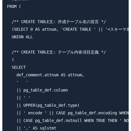
FROM (

  /** CREATE TABLE文: 作成テーブル名の宣言 */

  (SELECT 0 AS attnum, 'CREATE TABLE ' || '<スキーマ
  UNION ALL

  /** CREATE TABLE文: テーブル内各項目定義 */

  (

  SELECT

    def_comment.attnum AS attnum,

    '   '

    || pg_table_def.column

    || ' '

    || UPPER(pg_table_def.type)

    || ' encode ' || CASE pg_table_def.encoding WHEN 
    || CASE pg_table_def.notnull WHEN TRUE THEN ' NOT
    || ',' AS sqlstmt
