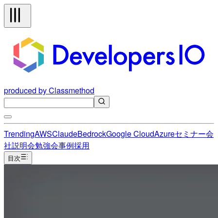
produced by Classmethod
Trending
AWS
Claude
Bedrock
Google Cloud
Azure
セミナー
会
社説明会
勉強会
事例
採用
目次