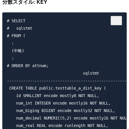
分散スタイル: KEY
# SELECT

#   sqlstmt

# FROM (

  :

  (中略)

  :

# ORDER BY attnum;

                                 sqlstmt             
-----------------------------------------------------
 CREATE TABLE public.testtable_a_dist_key (

    id SMALLINT encode mostly8 NOT NULL,

    num_int INTEGER encode mostly16 NOT NULL,

    num_biging BIGINT encode mostly32 NOT NULL,

    num_decimal NUMERIC(5,2) encode mostly16 NOT NULL
    num_real REAL encode runlength NOT NULL,
