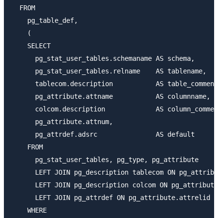
  FROM

    pg_table_def,

    (

    SELECT

      pg_stat_user_tables.schemaname AS schema,

      pg_stat_user_tables.relname    AS tablename,

      tablecom.description           AS table_comment
      pg_attribute.attname           AS columnname,

      colcom.description             AS column_commen
      pg_attribute.attnum,

      pg_attrdef.adsrc               AS default

    FROM

      pg_stat_user_tables, pg_type, pg_attribute

      LEFT JOIN pg_description tablecom ON pg_attribu
      LEFT JOIN pg_description colcom ON pg_attribute
      LEFT JOIN pg_attrdef ON pg_attribute.attrelid =
    WHERE
