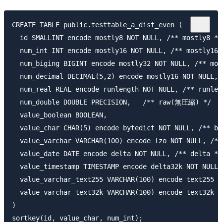
CREATE TABLE public.testtable_a_dist_even (

  id SMALLINT encode mostly8 NOT NULL, /** mostly8 */

  num_int INT encode mostly16 NOT NULL, /** mostly16 
  num_biging BIGINT encode mostly32 NOT NULL, /** mos
  num_decimal DECIMAL(5,2) encode mostly16 NOT NULL,

  num_real REAL encode runlength NOT NULL, /** runlen
  num_double DOUBLE PRECISION,   /** raw(無圧縮) */

  value_boolean BOOLEAN,

  value_char CHAR(5) encode bytedict NOT NULL, /** by
  value_varchar VARCHAR(100) encode lzo NOT NULL, /**
  value_date DATE encode delta NOT NULL, /** delta */

  value_timestamp TIMESTAMP encode delta32k NOT NULL,
  value_varchar_text255 VARCHAR(100) encode text255 N
  value_varchar_text32k VARCHAR(100) encode text32k N
)
