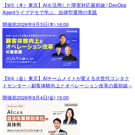
【9/3（木）東京】AIを活用した障害対応最前線 | DevOps
Agentライブデモで学ぶ、自律型運用の実践
開催前
2026年9月3日(木) 16:00
【9/4（金）東京】AIチームメイトが変える次世代コンタク
トセンター～顧客体験向上とオペレーション改革の最前線～
開催前
2026年9月4日(金) 15:00