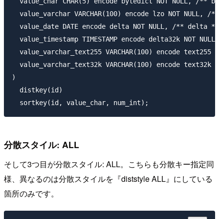
  value_char CHAR(5) encode bytedict NOT NULL, /** by
  value_varchar VARCHAR(100) encode lzo NOT NULL, /**
  value_date DATE encode delta NOT NULL, /** delta */

  value_timestamp TIMESTAMP encode delta32k NOT NULL,
  value_varchar_text255 VARCHAR(100) encode text255 N
  value_varchar_text32k VARCHAR(100) encode text32k N
)

  distkey(id)

分散スタイル: ALL
そして3つ目が分散スタイル: ALL。こちらも分散キー指定同
様、異なるのは分散スタイルを『diststyle ALL』にしている
箇所のみです。