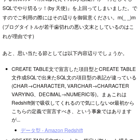
SQLでやり切るッ！(by 天使)』を上回ってしまいました。で
すのでご利用の際にはその辺りを御留意ください。m(_ _)m
(ブログタイトルが若干歯切れの悪い文末としているのはこ
れが理由です)
あと、思い当たる節としては以下内容辺りでしょうか。
CREATE TABLE文で宣言した項目型とCREATE TABLE
文作成SQLで出来たSQL文の項目型の表記が違っている
(CHAR→CHARACTER, VARCHAR→CHARACTER
VARYING、DECIMAL→NUMERIC等)。まぁこれは
Redshift側で吸収してくれるので気にしないor最初から
こちらの定義で宣言すべき、という事象ではあります
が...
データ型 - Amazon Redshift