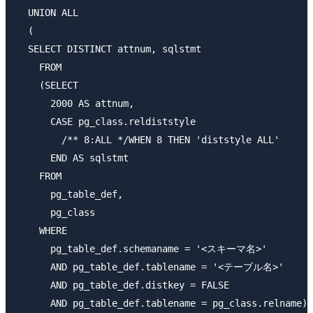
  UNION ALL

  (

  SELECT DISTINCT attnum, sqlstmt

    FROM

    (SELECT

      2000 AS attnum,

      CASE pg_class.reldiststyle

        /** 8:ALL */WHEN 8 THEN 'diststyle ALL'

      END AS sqlstmt

    FROM

      pg_table_def,

      pg_class

    WHERE

      pg_table_def.schemaname = '<スキーマ名>'

      AND pg_table_def.tablename = '<テーブル名>'

      AND pg_table_def.distkey = FALSE

      AND pg_table_def.tablename = pg_class.relname)
