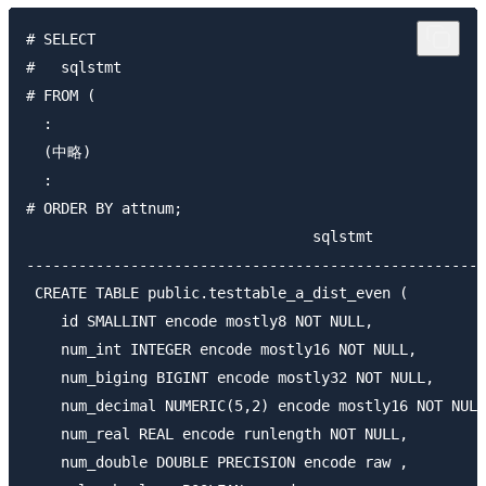
# SELECT

#   sqlstmt

# FROM (

  :

  (中略)

  :

# ORDER BY attnum;

                                 sqlstmt             
-----------------------------------------------------
 CREATE TABLE public.testtable_a_dist_even (

    id SMALLINT encode mostly8 NOT NULL,

    num_int INTEGER encode mostly16 NOT NULL,

    num_biging BIGINT encode mostly32 NOT NULL,

    num_decimal NUMERIC(5,2) encode mostly16 NOT NULL
    num_real REAL encode runlength NOT NULL,

    num_double DOUBLE PRECISION encode raw ,
