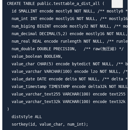
CREATE TABLE public.testtable_a_dist_all (

  id SMALLINT encode mostly8 NOT NULL, /** mostly8 */

  num_int INT encode mostly16 NOT NULL, /** mostly16 
  num_biging BIGINT encode mostly32 NOT NULL, /** mos
  num_decimal DECIMAL(5,2) encode mostly16 NOT NULL,

  num_real REAL encode runlength NOT NULL, /** runlen
  num_double DOUBLE PRECISION,   /** raw(無圧縮) */

  value_boolean BOOLEAN,

  value_char CHAR(5) encode bytedict NOT NULL, /** by
  value_varchar VARCHAR(100) encode lzo NOT NULL, /**
  value_date DATE encode delta NOT NULL, /** delta */

  value_timestamp TIMESTAMP encode delta32k NOT NULL,
  value_varchar_text255 VARCHAR(100) encode text255 N
  value_varchar_text32k VARCHAR(100) encode text32k N
)

  diststyle ALL
