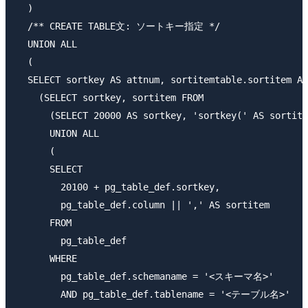
  )    

  /** CREATE TABLE文: ソートキー指定 */

  UNION ALL

  (

  SELECT sortkey AS attnum, sortitemtable.sortitem AS
    (SELECT sortkey, sortitem FROM

      (SELECT 20000 AS sortkey, 'sortkey(' AS sortite
      UNION ALL

      (

      SELECT

        20100 + pg_table_def.sortkey,

        pg_table_def.column || ',' AS sortitem

      FROM

        pg_table_def

      WHERE

        pg_table_def.schemaname = '<スキーマ名>'

        AND pg_table_def.tablename = '<テーブル名>'
