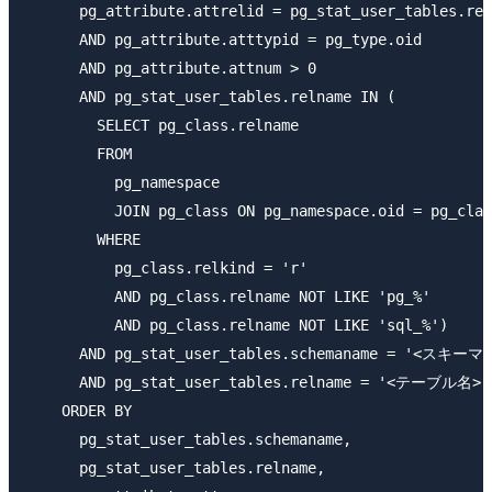
      pg_attribute.attrelid = pg_stat_user_tables.rel
      AND pg_attribute.atttypid = pg_type.oid

      AND pg_attribute.attnum > 0

      AND pg_stat_user_tables.relname IN (

        SELECT pg_class.relname

        FROM

          pg_namespace

          JOIN pg_class ON pg_namespace.oid = pg_clas
        WHERE

          pg_class.relkind = 'r'

          AND pg_class.relname NOT LIKE 'pg_%'

          AND pg_class.relname NOT LIKE 'sql_%')

      AND pg_stat_user_tables.schemaname = '<スキーマ名
      AND pg_stat_user_tables.relname = '<テーブル名>'

    ORDER BY

      pg_stat_user_tables.schemaname,

      pg_stat_user_tables.relname,
