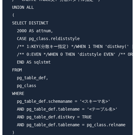
  UNION ALL

  (

  SELECT DISTINCT

    2000 AS attnum,

    CASE pg_class.reldiststyle

    /** 1:KEY(分散キー指定) */WHEN 1 THEN 'distkey(' || 
    /** 0:EVEN */WHEN 0 THEN 'diststyle EVEN' /** OR 
    END AS sqlstmt

  FROM

    pg_table_def,

    pg_class

  WHERE

    pg_table_def.schemaname = '<スキーマ名>'

    AND pg_table_def.tablename = '<テーブル名>'

    AND pg_table_def.distkey = TRUE

    AND pg_table_def.tablename = pg_class.relname

  )
