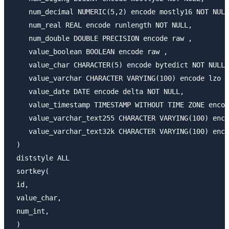
    num_decimal NUMERIC(5,2) encode mostly16 NOT NULL
    num_real REAL encode runlength NOT NULL,

    num_double DOUBLE PRECISION encode raw ,

    value_boolean BOOLEAN encode raw ,

    value_char CHARACTER(5) encode bytedict NOT NULL,

    value_varchar CHARACTER VARYING(100) encode lzo N
    value_date DATE encode delta NOT NULL,

    value_timestamp TIMESTAMP WITHOUT TIME ZONE encod
    value_varchar_text255 CHARACTER VARYING(100) enco
    value_varchar_text32k CHARACTER VARYING(100) enco
 )

 diststyle ALL

 sortkey(

 id,

 value_char,

 num_int,

 )
