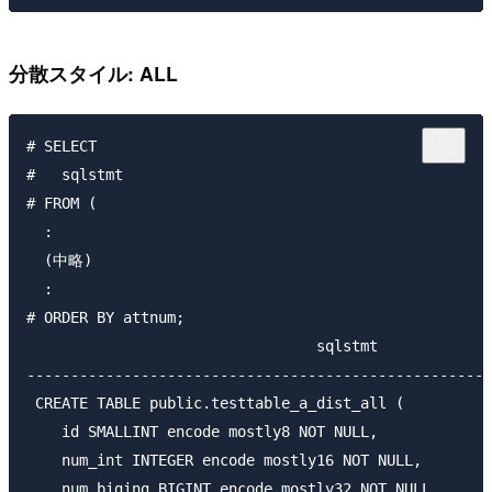
分散スタイル: ALL
# SELECT

#   sqlstmt

# FROM (

  :

  (中略)

  :

# ORDER BY attnum;

                                 sqlstmt             
-----------------------------------------------------
 CREATE TABLE public.testtable_a_dist_all (

    id SMALLINT encode mostly8 NOT NULL,

    num_int INTEGER encode mostly16 NOT NULL,

    num_biging BIGINT encode mostly32 NOT NULL,
