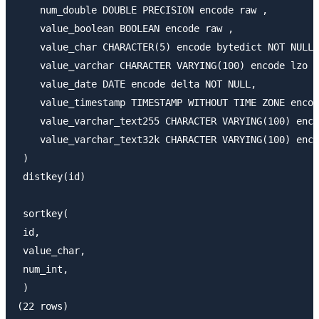
    num_double DOUBLE PRECISION encode raw ,

    value_boolean BOOLEAN encode raw ,

    value_char CHARACTER(5) encode bytedict NOT NULL,

    value_varchar CHARACTER VARYING(100) encode lzo N
    value_date DATE encode delta NOT NULL,

    value_timestamp TIMESTAMP WITHOUT TIME ZONE encod
    value_varchar_text255 CHARACTER VARYING(100) enco
    value_varchar_text32k CHARACTER VARYING(100) enco
 )

 distkey(id)

 sortkey(

 id,

 value_char,

 num_int,

 )
