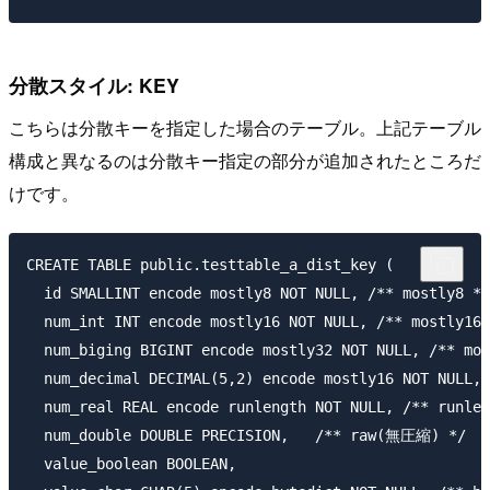
分散スタイル: KEY
こちらは分散キーを指定した場合のテーブル。上記テーブル
構成と異なるのは分散キー指定の部分が追加されたところだ
けです。
CREATE TABLE public.testtable_a_dist_key (

  id SMALLINT encode mostly8 NOT NULL, /** mostly8 */

  num_int INT encode mostly16 NOT NULL, /** mostly16 
  num_biging BIGINT encode mostly32 NOT NULL, /** mos
  num_decimal DECIMAL(5,2) encode mostly16 NOT NULL,

  num_real REAL encode runlength NOT NULL, /** runlen
  num_double DOUBLE PRECISION,   /** raw(無圧縮) */

  value_boolean BOOLEAN,
