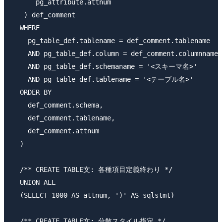
      pg_attribute.attnum

   ) def_comment

  WHERE 

    pg_table_def.tablename = def_comment.tablename

    AND pg_table_def.column = def_comment.columnname

    AND pg_table_def.schemaname = '<スキーマ名>'

    AND pg_table_def.tablename = '<テーブル名>'

  ORDER BY

    def_comment.schema,

    def_comment.tablename,

    def_comment.attnum

  )

  /** CREATE TABLE文: 各種項目定義終わり */

  UNION ALL

  (SELECT 1000 AS attnum, ')' AS sqlstmt)

  /** CREATE TABLE文: 分散スタイル指定 */
