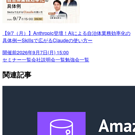
【9/7（月）】Anthropic登壇！AIによる自治体業務効率化の
具体例ーSkillsで広がるClaudeの使い方ー
開催前
2026年9月7日(月) 15:00
セミナー一覧
会社説明会一覧
勉強会一覧
関連記事