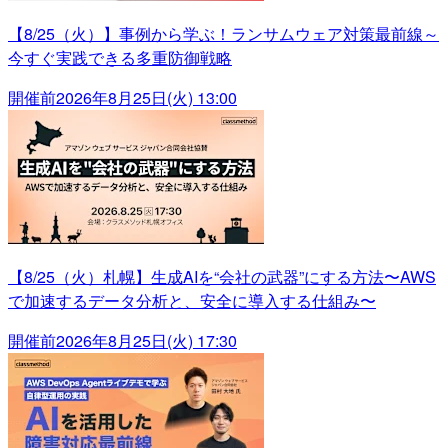
【8/25（火）】事例から学ぶ！ランサムウェア対策最前線～
今すぐ実践できる多重防御戦略
開催前
2026年8月25日(火) 13:00
【8/25（火）札幌】生成AIを“会社の武器”にする方法〜AWS
で加速するデータ分析と、安全に導入する仕組み〜
開催前
2026年8月25日(火) 17:30