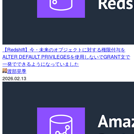
【Redshift】今・未来のオブジェクトに対する権限付与を
ALTER DEFAULT PRIVILEGESを使用しないでGRANT文で
一発でできるようになっていました
渡部晃季
2026.02.13