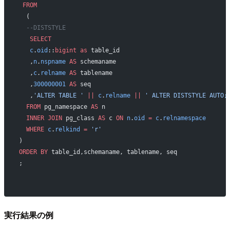
 FROM
  (
  --DISTSTYLE
   SELECT
   c
.
oid
::
bigint
 as
 table_id
   ,
n
.
nspname
 AS
 schemaname
   ,
c
.
relname
 AS
 tablename
   ,
300000001
 AS
 seq
   ,
'ALTER TABLE '
 ||
 c
.
relname
 ||
 ' ALTER DISTSTYLE AUTO;
  FROM
 pg_namespace 
AS
 n
  INNER JOIN
 pg_class 
AS
 c 
ON
 n
.
oid
 =
 c
.
relnamespace
  WHERE
 c
.
relkind
 =
 'r'
)
ORDER BY
 table_id,schemaname, tablename, seq
;
実行結果の例