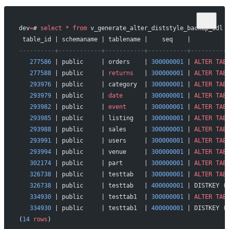
dev
=
# 
select
 *
 from
 v_generate_alter_diststyle_backup_ddl 
 table_id | schemaname | tablename |    seq    |          
----------+------------+-----------+-----------+----------
   277586
 | public     | orders    | 
300000001
 | 
ALTER
 TAB
   277588
 | public     | 
returns
   | 
300000001
 | 
ALTER
 TAB
   293976
 | public     | category  | 
300000001
 | 
ALTER
 TAB
   293979
 | public     | 
date
      | 
300000001
 | 
ALTER
 TAB
   293982
 | public     | 
event
     | 
300000001
 | 
ALTER
 TAB
   293985
 | public     | listing   | 
300000001
 | 
ALTER
 TAB
   293988
 | public     | sales     | 
300000001
 | 
ALTER
 TAB
   293991
 | public     | users     | 
300000001
 | 
ALTER
 TAB
   293994
 | public     | venue     | 
300000001
 | 
ALTER
 TAB
   302174
 | public     | part      | 
300000001
 | 
ALTER
 TAB
   326738
 | public     | testtab   | 
300000001
 | 
ALTER
 TAB
   326738
 | public     | testtab   | 
400000001
 | DISTKEY (
   334930
 | public     | testtab1  | 
300000001
 | 
ALTER
 TAB
   334930
 | public     | testtab1  | 
400000001
 | DISTKEY (
(
14
 rows
)