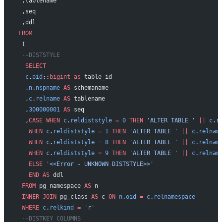
 ,tablename
 ,seq
 ,ddl
FROM
 (
 --DISTSTYLE
  SELECT
  c
.
oid
::
bigint
 as
 table_id
  ,
n
.
nspname
 AS
 schemaname
  ,
c
.
relname
 AS
 tablename
  ,
300000001
 AS
 seq
  ,
CASE
 WHEN
 c
.
reldiststyle
 =
 0
 THEN
 'ALTER TABLE '
 ||
 c
.
r
   WHEN
 c
.
reldiststyle
 =
 1
 THEN
 'ALTER TABLE '
 ||
 c
.
relnam
   WHEN
 c
.
reldiststyle
 =
 8
 THEN
 'ALTER TABLE '
 ||
 c
.
relnam
   WHEN
 c
.
reldiststyle
 =
 9
 THEN
 'ALTER TABLE '
 ||
 c
.
relnam
   ELSE
 '<<Error - UNKNOWN DISTSTYLE>>'
   END
 AS
 ddl
 FROM
 pg_namespace 
AS
 n
 INNER JOIN
 pg_class 
AS
 c 
ON
 n
.
oid
 =
 c
.
relnamespace
 WHERE
 c
.
relkind
 =
 'r'
 --DISTKEY COLUMNS