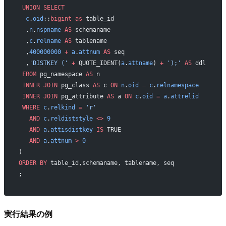
 UNION
 SELECT
  c
.
oid
::
bigint
 as
 table_id
  ,
n
.
nspname
 AS
 schemaname
  ,
c
.
relname
 AS
 tablename
  ,
400000000
 +
 a
.
attnum
 AS
 seq
  ,
'DISTKEY ('
 +
 QUOTE_IDENT(
a
.
attname
) 
+
 ');'
 AS
 ddl
 FROM
 pg_namespace 
AS
 n
 INNER JOIN
 pg_class 
AS
 c 
ON
 n
.
oid
 =
 c
.
relnamespace
 INNER JOIN
 pg_attribute 
AS
 a 
ON
 c
.
oid
 =
 a
.
attrelid
 WHERE
 c
.
relkind
 =
 'r'
   AND
 c
.
reldiststyle
 <>
 9
   AND
 a
.
attisdistkey
 IS
 TRUE
   AND
 a
.
attnum
 >
 0
)
ORDER BY
 table_id,schemaname, tablename, seq
;
実行結果の例