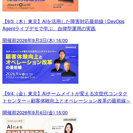
【9/3（木）東京】AIを活用した障害対応最前線 | DevOps
Agentライブデモで学ぶ、自律型運用の実践
開催前
2026年9月3日(木) 16:00
【9/4（金）東京】AIチームメイトが変える次世代コンタク
トセンター～顧客体験向上とオペレーション改革の最前線～
開催前
2026年9月4日(金) 15:00