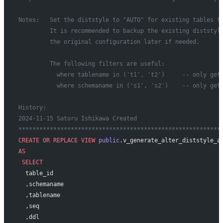
Notes:   Set the diststyle to "AUTO" for existing tables t
         It is recommended to backup the existing diststyl
         the original configuration later if needed.
         The following filters are useful:
           where tablename in ('t1', 't2')     -- only get
           where schemaname in ('s1', 's2')    -- only get
History:
2024-11-15 Satoru Ishikawa Created
**********************************************************
CREATE OR REPLACE
 VIEW
 public
.v_generate_alter_diststyle_a
AS
 SELECT
  table_id
  ,schemaname
  ,tablename
  ,seq
  ,ddl