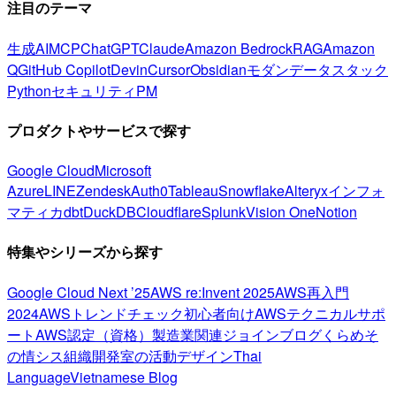
注目のテーマ
生成AI
MCP
ChatGPT
Claude
Amazon Bedrock
RAG
Amazon
Q
GitHub Copilot
Devin
Cursor
Obsidian
モダンデータスタック
Python
セキュリティ
PM
プロダクトやサービスで探す
Google Cloud
Microsoft
Azure
LINE
Zendesk
Auth0
Tableau
Snowflake
Alteryx
インフォ
マティカ
dbt
DuckDB
Cloudflare
Splunk
Vision One
Notion
特集やシリーズから探す
Google Cloud Next ’25
AWS re:Invent 2025
AWS再入門
2024
AWSトレンドチェック
初心者向け
AWSテクニカルサポ
ート
AWS認定（資格）
製造業関連
ジョインブログ
くらめそ
の情シス
組織開発室の活動
デザイン
Thai
Language
Vietnamese Blog