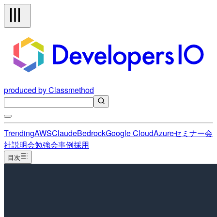
produced by Classmethod
Trending
AWS
Claude
Bedrock
Google Cloud
Azure
セミナー
会
社説明会
勉強会
事例
採用
目次