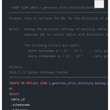
--DROP VIEW admin.v_generate_alter_diststyle_backup_ddl;
/*********************************************************
Purpose: View to retrieve the DDL for the diststyles of ex
Notes:   Backup the diststyle settings of existing tables 
         Generate SQL to restore tables with diststyles to
         The following filters are useful:
           where tablename in ('t1', 't2')     -- only get
           where schemaname in ('s1', 's2')    -- only get
History:
2024-11-15 Satoru Ishikawa Created
**********************************************************
CREATE OR REPLACE
 VIEW
 v_generate_alter_diststyle_backup_d
AS
SELECT
 table_id
 ,schemaname