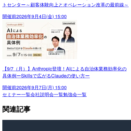
トセンター～顧客体験向上とオペレーション改革の最前線～
開催前
2026年9月4日(金) 15:00
【9/7（月）】Anthropic登壇！AIによる自治体業務効率化の
具体例ーSkillsで広がるClaudeの使い方ー
開催前
2026年9月7日(月) 15:00
セミナー一覧
会社説明会一覧
勉強会一覧
関連記事