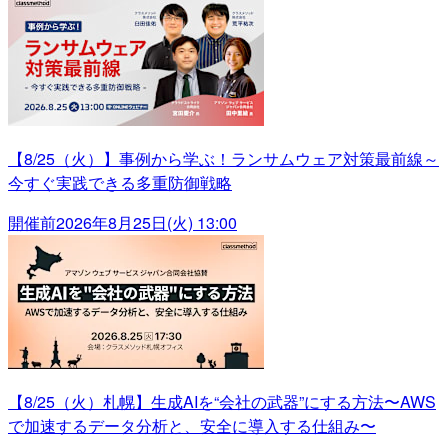
【8/25（火）】事例から学ぶ！ランサムウェア対策最前線～
今すぐ実践できる多重防御戦略
開催前
2026年8月25日(火) 13:00
【8/25（火）札幌】生成AIを“会社の武器”にする方法〜AWS
で加速するデータ分析と、安全に導入する仕組み〜