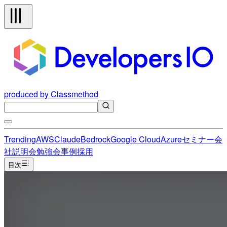
produced by Classmethod
Trending
AWS
Claude
Bedrock
Google Cloud
Azure
セミナー
会
社説明会
勉強会
事例
採用
目次