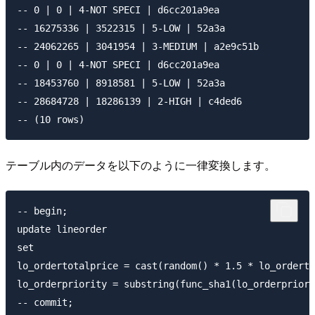
-- 0 | 0 | 4-NOT SPECI | d6cc201a9ea

-- 16275336 | 3522315 | 5-LOW | 52a3a

-- 24062265 | 3041954 | 3-MEDIUM | a2e9c51b

-- 0 | 0 | 4-NOT SPECI | d6cc201a9ea

-- 18453760 | 8918581 | 5-LOW | 52a3a

-- 28684728 | 18286139 | 2-HIGH | c4ded6

テーブル内のデータを以下のように一律変換します。
-- begin;

update lineorder

set

lo_ordertotalprice = cast(random() * 1.5 * lo_orderto
lo_orderpriority = substring(func_sha1(lo_orderpriori