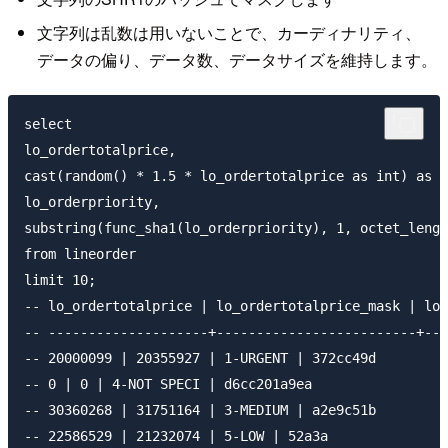
文字列は乱数は用いないことで、カーディナリティ、
データの偏り、データ数、データサイズを維持します。
select

lo_ordertotalprice,

cast(random() * 1.5 * lo_ordertotalprice as int) as l
lo_orderpriority,

substring(func_sha1(lo_orderpriority), 1, octet_lengt
from lineorder

limit 10;

-- lo_ordertotalprice | lo_ordertotalprice_mask | lo_
-- --------------------+-------------------------+---
-- 20000099 | 20355927 | 1-URGENT | 372cc49d

-- 0 | 0 | 4-NOT SPECI | d6cc201a9ea

-- 30360268 | 31751164 | 3-MEDIUM | a2e9c51b

-- 22586529 | 21232074 | 5-LOW | 52a3a
