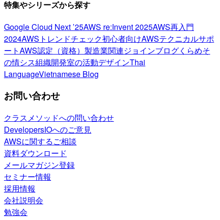
特集やシリーズから探す
Google Cloud Next ’25
AWS re:Invent 2025
AWS再入門
2024
AWSトレンドチェック
初心者向け
AWSテクニカルサポ
ート
AWS認定（資格）
製造業関連
ジョインブログ
くらめそ
の情シス
組織開発室の活動
デザイン
Thai
Language
Vietnamese Blog
お問い合わせ
クラスメソッドへの問い合わせ
DevelopersIOへのご意見
AWSに関するご相談
資料ダウンロード
メールマガジン登録
セミナー情報
採用情報
会社説明会
勉強会