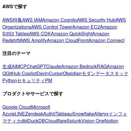
AWSで探す
AWS特集
AWS IAM
Amazon Cognito
AWS Security Hub
AWS
Organizations
AWS Control Tower
Amazon EC2
Amazon
S3
S3 Tables
AWS CDK
Amazon QuickSight
Amazon
Redshift
AWS Amplify
Amazon CloudFront
Amazon Connect
注目のテーマ
生成AI
MCP
ChatGPT
Claude
Amazon Bedrock
RAG
Amazon
Q
GitHub Copilot
Devin
Cursor
Obsidian
モダンデータスタック
Python
セキュリティ
PM
プロダクトやサービスで探す
Google Cloud
Microsoft
Azure
LINE
Zendesk
Auth0
Tableau
Snowflake
Alteryx
インフォ
マティカ
dbt
DuckDB
Cloudflare
Splunk
Vision One
Notion