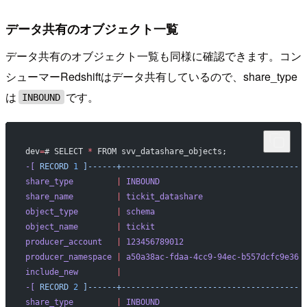
データ共有のオブジェクト一覧
データ共有のオブジェクト一覧も同様に確認できます。コン
シューマーRedshiftはデータ共有しているので、share_type
は
です。
INBOUND
dev
=
# SELECT 
*
 FROM svv_datashare_objects;
-[
 RECORD
 1
 ]------+-------------------------------------
share_type
         |
 INBOUND
share_name
         |
 tickit_datashare
object_type
        |
 schema
object_name
        |
 tickit
producer_account
   |
 123456789012
producer_namespace
 |
 a50a38ac-fdaa-4cc9-94ec-b557dcfc9e36
include_new
        |
-[
 RECORD
 2
 ]------+-------------------------------------
share_type
         |
 INBOUND