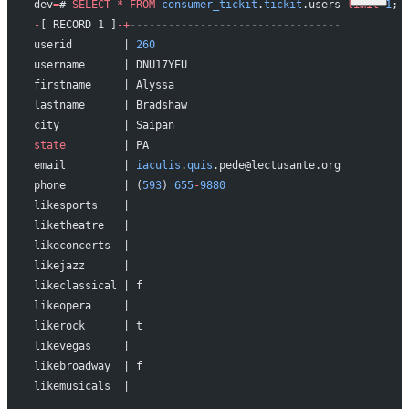
dev
=
# 
SELECT
 *
 FROM
 consumer_tickit
.
tickit
.users 
limit
 1
;
-
[ RECORD 1 ]
-+
---------------------------------
userid        | 
260
username      | DNU17YEU
firstname     | Alyssa
lastname      | Bradshaw
city          | Saipan
state
         | PA
email         | 
iaculis
.
quis
.pede@lectusante.org
phone         | (
593
) 
655
-
9880
likesports    | 
liketheatre   | 
likeconcerts  | 
likejazz      | 
likeclassical | f
likeopera     | 
likerock      | t
likevegas     | 
likebroadway  | f
likemusicals  | 