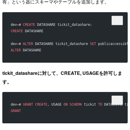
有」という器にスキーマやテーブルを追加します。
dev
=
# 
CREATE
 DATASHARE tickit_datashare;
CREATE
 DATASHARE
dev
=
# 
ALTER
 DATASHARE tickit_datashare 
SET
 publicaccessibl
ALTER
 DATASHARE
tickit_datashareに対して、CREATE, USAGEを許可しま
す。
dev
=
# 
GRANT
 CREATE
, USAGE 
ON
 SCHEMA
 tickit 
TO
 DATASHARE ti
GRANT