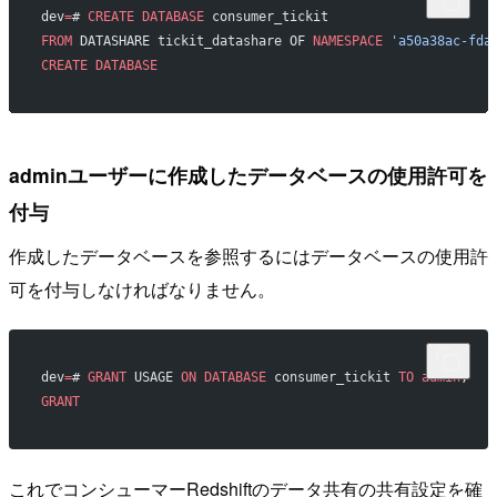
dev
=
# 
CREATE
 DATABASE
 consumer_tickit
FROM
 DATASHARE tickit_datashare OF 
NAMESPACE
 'a50a38ac-fda
CREATE
 DATABASE
adminユーザーに作成したデータベースの使用許可を
付与
作成したデータベースを参照するにはデータベースの使用許
可を付与しなければなりません。
dev
=
# 
GRANT
 USAGE 
ON
 DATABASE
 consumer_tickit 
TO
 admin
;
GRANT
これでコンシューマーRedshiftのデータ共有の共有設定を確