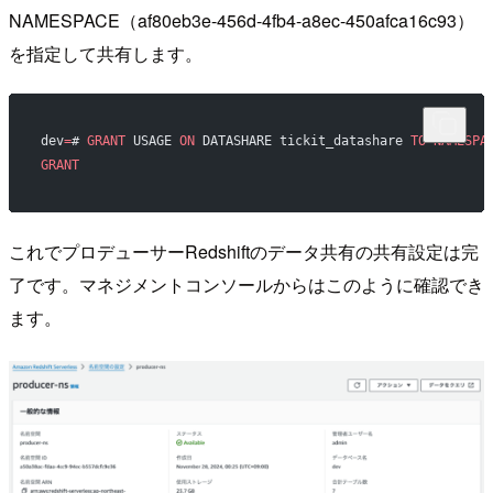
NAMESPACE（af80eb3e-456d-4fb4-a8ec-450afca16c93）
を指定して共有します。
dev
=
# 
GRANT
 USAGE 
ON
 DATASHARE tickit_datashare 
TO
 NAMESPA
GRANT
これでプロデューサーRedshiftのデータ共有の共有設定は完
了です。マネジメントコンソールからはこのように確認でき
ます。