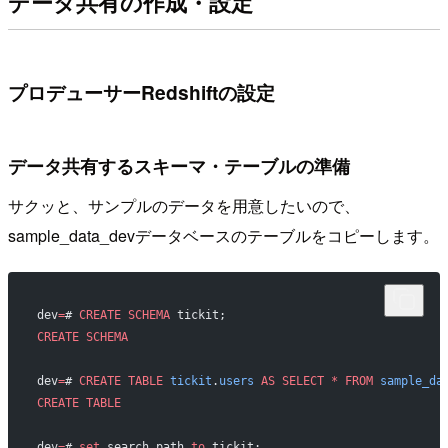
データ共有の作成・設定
プロデューサーRedshiftの設定
データ共有するスキーマ・テーブルの準備
サクッと、サンプルのデータを用意したいので、
sample_data_devデータベースのテーブルをコピーします。
dev
=
# 
CREATE
 SCHEMA
 tickit;
CREATE
 SCHEMA
dev
=
# 
CREATE
 TABLE
 tickit
.
users
 AS
 SELECT
 *
 FROM
 sample_da
CREATE
 TABLE
dev
=
# 
set
 search_path 
to
 tickit;