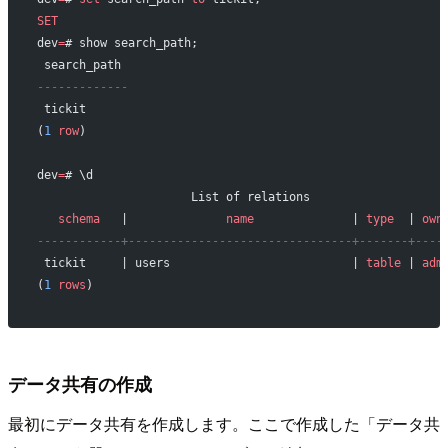
SET
dev
=
# show search_path;
 search_path 
-------------
 tickit
(
1
 row
)
dev
=
# \d
                      List of relations
   schema
   |              
name
              | 
type
  | 
own
------------+--------------------------------+-------+----
 tickit     | users                          | 
table
 | 
adm
(
1
 rows
)
データ共有の作成
最初にデータ共有を作成します。ここで作成した「データ共