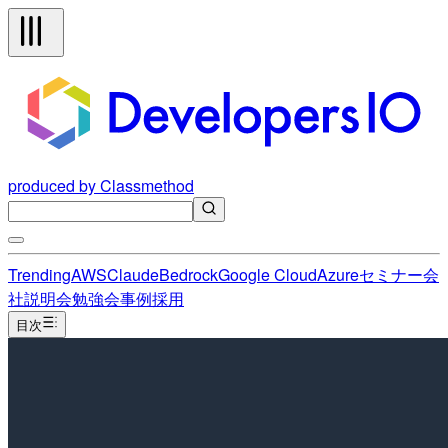
produced by Classmethod
Trending
AWS
Claude
Bedrock
Google Cloud
Azure
セミナー
会
社説明会
勉強会
事例
採用
目次