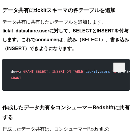
データ共有にtickitスキーマの各テーブルを追加
データ共有に共有したいテーブルを追加します。
tickit_datashare.userに対して、SELECTとINSERTを付与
します。これでconsumerは、読み（SELECT）、書き込み
（INSERT）できようになります。
dev
=
# 
GRANT
 SELECT
, 
INSERT
 ON
 TABLE
 tickit
.
users
 TO
 DATASH
GRANT
作成したデータ共有をコンシューマーRedshiftに共有
する
作成したデータ共有は、コンシューマーRedshiftの