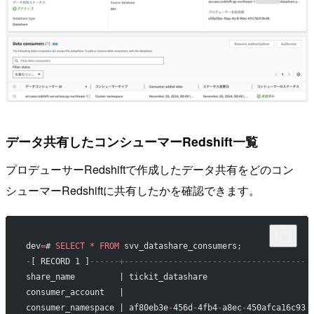
データ共有したコンシューマーRedshift一覧
プロデューサーRedshiftで作成したデータ共有をどのコン
シューマーRedshiftに共有したかを確認できます。
dev
=
# 
SELECT
 *
 FROM
 svv_datashare_consumers;
-
[ RECORD 1 ]
------+-------------------------------------
share_name         | tickit_datashare
consumer_account   | 
consumer_namespace | af80eb3e
-
456d
-
4fb4
-
a8ec
-
450afca16c93