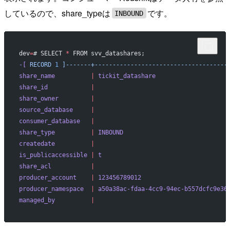
しているので、share_typeは
です。
INBOUND
dev
=
# SELECT 
*
 FROM svv_datashares;
-[
 RECORD
 1
 ]-------+-------------------------------------
share_name
          |
 tickit_datashare
share_id
            |
share_owner
         |
source_database
     |
consumer_database
   |
share_type
          |
 INBOUND
createdate
          |
is_publicaccessible
 |
 t
share_acl
           |
producer_account
    |
 123456789012
producer_namespace
  |
 a50a38ac-fdaa-4cc9-94ec-b557dcfc9e36
managed_by
          |