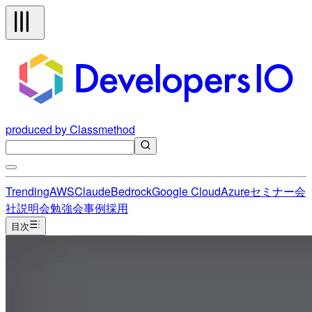
produced by Classmethod
Trending
AWS
Claude
Bedrock
Google Cloud
Azure
セミナー
会
社説明会
勉強会
事例
採用
目次