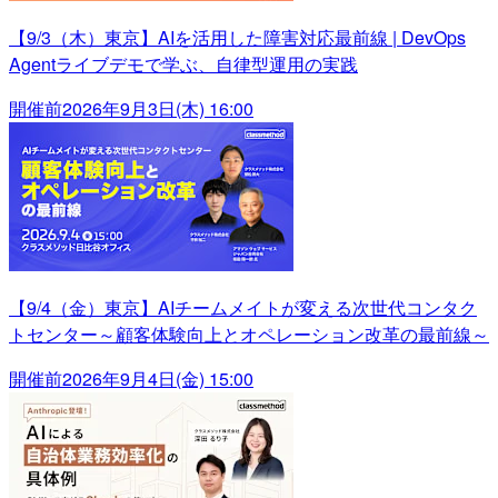
【9/3（木）東京】AIを活用した障害対応最前線 | DevOps
Agentライブデモで学ぶ、自律型運用の実践
開催前
2026年9月3日(木) 16:00
【9/4（金）東京】AIチームメイトが変える次世代コンタク
トセンター～顧客体験向上とオペレーション改革の最前線～
開催前
2026年9月4日(金) 15:00