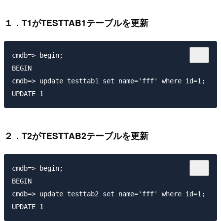
１．T1がTESTTAB1テーブルを更新
cmdb=> begin;

BEGIN

cmdb=> update testtab1 set name='fff' where id=1;

２．T2がTESTTAB2テーブルを更新
cmdb=> begin;

BEGIN

cmdb=> update testtab2 set name='fff' where id=1;
