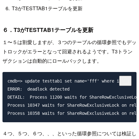
T3がTESTTAB1テーブルを更新
６．T3がTESTTAB1テーブルを更新
１〜５は割愛しますが、３つのテーブルの循環参照でもデッ
トロックがエラーとなって回避されるようです。T3トラン
ザクションは自動的にロールバックします。
cmdb=> update testtab1 set name='fff' where id=1;

ERROR:  deadlock detected

DETAIL:  Process 11200 waits for ShareRowExclusiveLoc
Process 10347 waits for ShareRowExclusiveLock on rela
４つ、５つ、６つ、、、といった循環参照については検証し