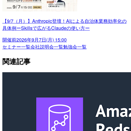
【9/7（月）】Anthropic登壇！AIによる自治体業務効率化の
具体例ーSkillsで広がるClaudeの使い方ー
開催前
2026年9月7日(月) 15:00
セミナー一覧
会社説明会一覧
勉強会一覧
関連記事