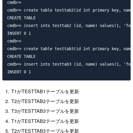
cmdb=>

cmdb=> create table testtab2(id int primary key, name
CREATE TABLE

cmdb=> insert into testtab2 (id, name) values(1, 'foo
INSERT 0 1

cmdb=>

cmdb=> create table testtab3(id int primary key, name
CREATE TABLE

cmdb=> insert into testtab3 (id, name) values(1, 'foo
T1がTESTTAB1テーブルを更新
T2がTESTTAB2テーブルを更新
T3がTESTTAB3テーブルを更新
T1がTESTTAB2テーブルを更新
T2がTESTTAB3テーブルを更新