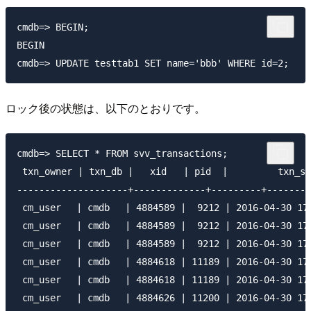
cmdb=> BEGIN;

BEGIN

ロック後の状態は、以下のとおりです。
cmdb=> SELECT * FROM svv_transactions;

 txn_owner | txn_db |   xid   | pid  |         txn_st
--------------------+-------------+---------+-------+
 cm_user　 | cmdb　 | 4884589 |  9212 | 2016-04-30 17:
 cm_user 　| cmdb 　| 4884589 |  9212 | 2016-04-30 17:
 cm_user 　| cmdb 　| 4884589 |  9212 | 2016-04-30 17:
 cm_user 　| cmdb　 | 4884618 | 11189 | 2016-04-30 17:
 cm_user 　| cmdb　 | 4884618 | 11189 | 2016-04-30 17:
 cm_user 　| cmdb 　| 4884626 | 11200 | 2016-04-30 17: