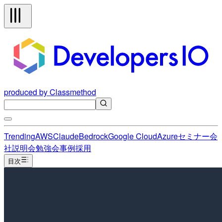
produced by Classmethod
Trending
AWS
Claude
Bedrock
Google Cloud
Azure
セミナー
会
社説明会
勉強会
事例
採用
目次