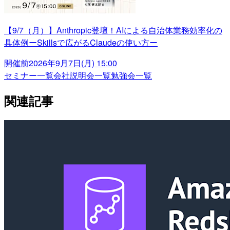
【9/7（月）】Anthropic登壇！AIによる自治体業務効率化の
具体例ーSkillsで広がるClaudeの使い方ー
開催前
2026年9月7日(月) 15:00
セミナー一覧
会社説明会一覧
勉強会一覧
関連記事