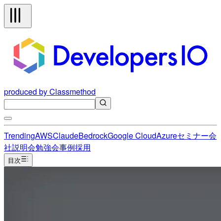
produced by Classmethod
Trending
AWS
Claude
Bedrock
Google Cloud
Azure
セミナー
会
社説明会
勉強会
事例
採用
目次