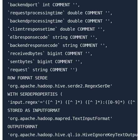
`backendport` int COMMENT '',

`requestprocessingtime` double COMMENT '',

`backendprocessingtime` double COMMENT '',

`clientresponsetime` double COMMENT '',

`elbresponsecode` string COMMENT '',

`backendresponsecode` string COMMENT '',

`receivedbytes` bigint COMMENT '',

`sentbytes` bigint COMMENT '',

`request` string COMMENT '')

ROW FORMAT SERDE

'org.apache.hadoop.hive.serde2.RegexSerDe'

WITH SERDEPROPERTIES (

'input.regex'='([^ ]*) ([^ ]*) ([^ ]*):([0-9]*) ([^ ]
STORED AS INPUTFORMAT

'org.apache.hadoop.mapred.TextInputFormat'

OUTPUTFORMAT

'org.apache.hadoop.hive.ql.io.HiveIgnoreKeyTextOutput