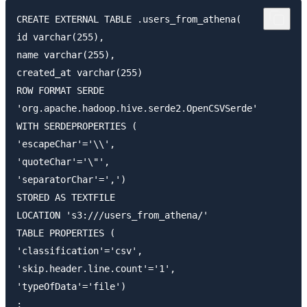
CREATE EXTERNAL TABLE .users_from_athena(

id varchar(255),

name varchar(255),

created_at varchar(255)

ROW FORMAT SERDE

'org.apache.hadoop.hive.serde2.OpenCSVSerde'

WITH SERDEPROPERTIES (

'escapeChar'='\\',

'quoteChar'='\"',

'separatorChar'=',')

STORED AS TEXTFILE

LOCATION 's3:///users_from_athena/'

TABLE PROPERTIES (

'classification'='csv',

'skip.header.line.count'='1',

'typeOfData'='file')
