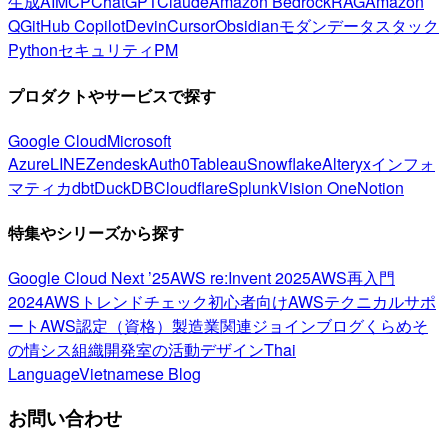
生成AI
MCP
ChatGPT
Claude
Amazon Bedrock
RAG
Amazon
Q
GitHub Copilot
Devin
Cursor
Obsidian
モダンデータスタック
Python
セキュリティ
PM
プロダクトやサービスで探す
Google Cloud
Microsoft
Azure
LINE
Zendesk
Auth0
Tableau
Snowflake
Alteryx
インフォ
マティカ
dbt
DuckDB
Cloudflare
Splunk
Vision One
Notion
特集やシリーズから探す
Google Cloud Next ’25
AWS re:Invent 2025
AWS再入門
2024
AWSトレンドチェック
初心者向け
AWSテクニカルサポ
ート
AWS認定（資格）
製造業関連
ジョインブログ
くらめそ
の情シス
組織開発室の活動
デザイン
Thai
Language
Vietnamese Blog
お問い合わせ