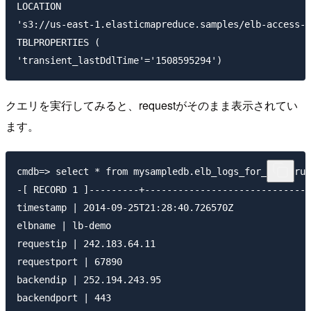
LOCATION

's3://us-east-1.elasticmapreduce.samples/elb-access-l
TBLPROPERTIES (

クエリを実行してみると、requestがそのまま表示されてい
ます。
cmdb=> select * from mysampledb.elb_logs_for_spectrum
-[ RECORD 1 ]---------+------------------------------
timestamp | 2014-09-25T21:28:40.726570Z

elbname | lb-demo

requestip | 242.183.64.11

requestport | 67890

backendip | 252.194.243.95

backendport | 443
