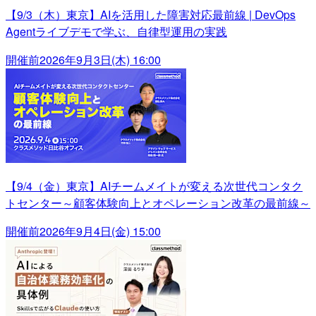
【9/3（木）東京】AIを活用した障害対応最前線 | DevOps
Agentライブデモで学ぶ、自律型運用の実践
開催前
2026年9月3日(木) 16:00
【9/4（金）東京】AIチームメイトが変える次世代コンタク
トセンター～顧客体験向上とオペレーション改革の最前線～
開催前
2026年9月4日(金) 15:00