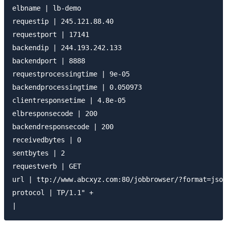
elbname | lb-demo

requestip | 245.121.88.40

requestport | 17141

backendip | 244.193.242.133

backendport | 8888

requestprocessingtime | 9e-05

backendprocessingtime | 0.050973

clientresponsetime | 4.8e-05

elbresponsecode | 200

backendresponsecode | 200

receivedbytes | 0

sentbytes | 2

requestverb | GET

url | ttp://www.abcxyz.com:80/jobbrowser/?format=json
protocol | TP/1.1" +
