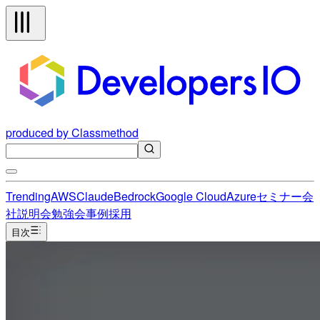
produced by Classmethod
Trending
AWS
Claude
Bedrock
Google Cloud
Azure
セミナー
会
社説明会
勉強会
事例
採用
目次