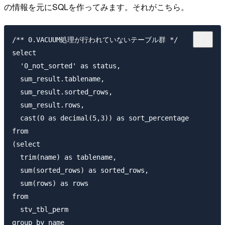
の情報を元にSQLを作ってみます。それがこちら。
/** 0.VACUUM処理が行われていないテーブル群 */

select

  '0_not_sorted' as status,

  sum_result.tablename,

  sum_result.sorted_rows,

  sum_result.rows,

  cast(0 as decimal(5,3)) as sort_percentage

from

(select

  trim(name) as tablename,

  sum(sorted_rows) as sorted_rows,

  sum(rows) as rows

from

  stv_tbl_perm

group by name
