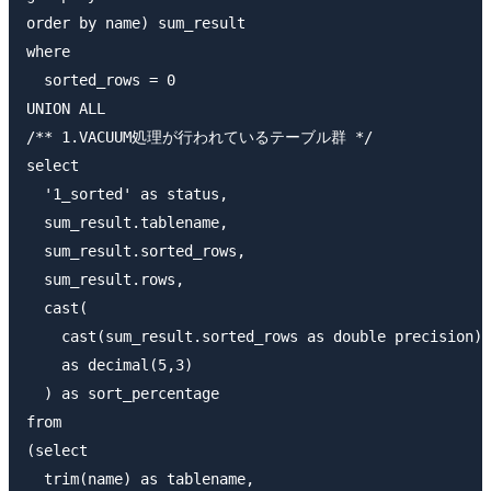
order by name) sum_result

where

  sorted_rows = 0

UNION ALL

/** 1.VACUUM処理が行われているテーブル群 */

select

  '1_sorted' as status,

  sum_result.tablename,

  sum_result.sorted_rows,

  sum_result.rows,

  cast(

    cast(sum_result.sorted_rows as double precision) 
    as decimal(5,3)

  ) as sort_percentage

from

(select

  trim(name) as tablename,
