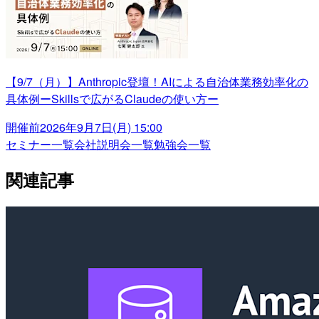
【9/7（月）】Anthropic登壇！AIによる自治体業務効率化の
具体例ーSkillsで広がるClaudeの使い方ー
開催前
2026年9月7日(月) 15:00
セミナー一覧
会社説明会一覧
勉強会一覧
関連記事