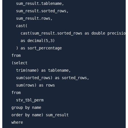
    sum_result.tablename,

    sum_result.sorted_rows,

    sum_result.rows,

    cast(

      cast(sum_result.sorted_rows as double precision
      as decimal(5,3)

    ) as sort_percentage

  from

  (select

    trim(name) as tablename,

    sum(sorted_rows) as sorted_rows,

    sum(rows) as rows

  from

    stv_tbl_perm

  group by name

  order by name) sum_result

  where
