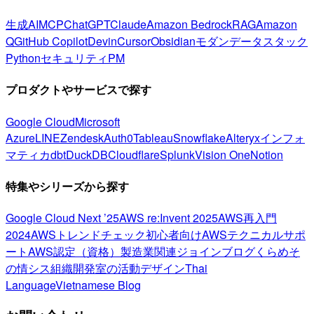
生成AI
MCP
ChatGPT
Claude
Amazon Bedrock
RAG
Amazon
Q
GitHub Copilot
Devin
Cursor
Obsidian
モダンデータスタック
Python
セキュリティ
PM
プロダクトやサービスで探す
Google Cloud
Microsoft
Azure
LINE
Zendesk
Auth0
Tableau
Snowflake
Alteryx
インフォ
マティカ
dbt
DuckDB
Cloudflare
Splunk
Vision One
Notion
特集やシリーズから探す
Google Cloud Next ’25
AWS re:Invent 2025
AWS再入門
2024
AWSトレンドチェック
初心者向け
AWSテクニカルサポ
ート
AWS認定（資格）
製造業関連
ジョインブログ
くらめそ
の情シス
組織開発室の活動
デザイン
Thai
Language
Vietnamese Blog