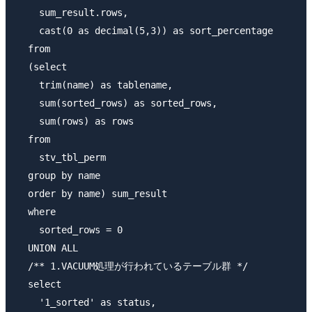
    sum_result.rows,

    cast(0 as decimal(5,3)) as sort_percentage

  from

  (select

    trim(name) as tablename,

    sum(sorted_rows) as sorted_rows,

    sum(rows) as rows

  from

    stv_tbl_perm

  group by name

  order by name) sum_result

  where

    sorted_rows = 0

  UNION ALL

  /** 1.VACUUM処理が行われているテーブル群 */

  select

    '1_sorted' as status,
