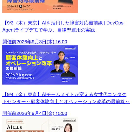
【9/3（木）東京】AIを活用した障害対応最前線 | DevOps
Agentライブデモで学ぶ、自律型運用の実践
開催前
2026年9月3日(木) 16:00
【9/4（金）東京】AIチームメイトが変える次世代コンタク
トセンター～顧客体験向上とオペレーション改革の最前線～
開催前
2026年9月4日(金) 15:00