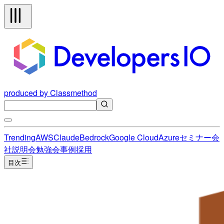
produced by Classmethod
Trending
AWS
Claude
Bedrock
Google Cloud
Azure
セミナー
会
社説明会
勉強会
事例
採用
目次