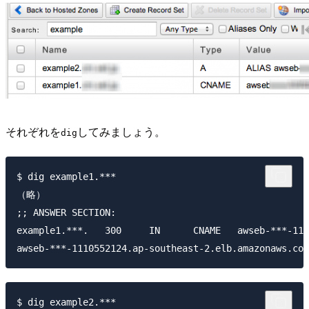
それぞれを
してみましょう。
dig
$ dig example1.***

（略）

;; ANSWER SECTION:

example1.***.	300	IN	CNAME	awseb-***-1110552124.ap-southeast-2.elb.amazonaws.com.

$ dig example2.***
