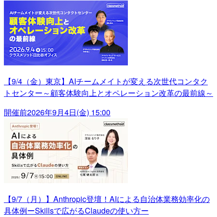
【9/4（金）東京】AIチームメイトが変える次世代コンタク
トセンター～顧客体験向上とオペレーション改革の最前線～
開催前
2026年9月4日(金) 15:00
【9/7（月）】Anthropic登壇！AIによる自治体業務効率化の
具体例ーSkillsで広がるClaudeの使い方ー