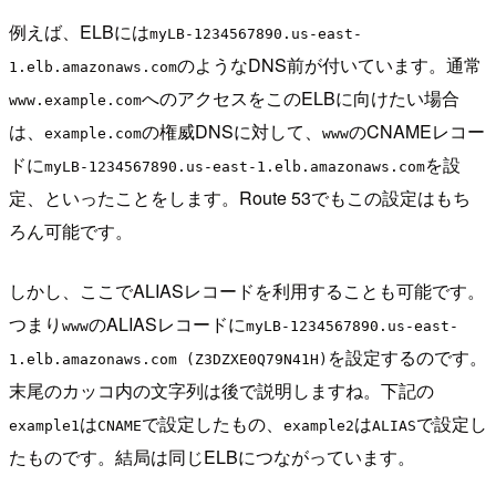
例えば、ELBには
myLB-1234567890.us-east-
のようなDNS前が付いています。通常
1.elb.amazonaws.com
へのアクセスをこのELBに向けたい場合
www.example.com
は、
の権威DNSに対して、
のCNAMEレコー
example.com
www
ドに
を設
myLB-1234567890.us-east-1.elb.amazonaws.com
定、といったことをします。Route 53でもこの設定はもち
ろん可能です。
しかし、ここでALIASレコードを利用することも可能です。
つまり
のALIASレコードに
www
myLB-1234567890.us-east-
を設定するのです。
1.elb.amazonaws.com (Z3DZXE0Q79N41H)
末尾のカッコ内の文字列は後で説明しますね。下記の
は
で設定したもの、
は
で設定し
example1
CNAME
example2
ALIAS
たものです。結局は同じELBにつながっています。