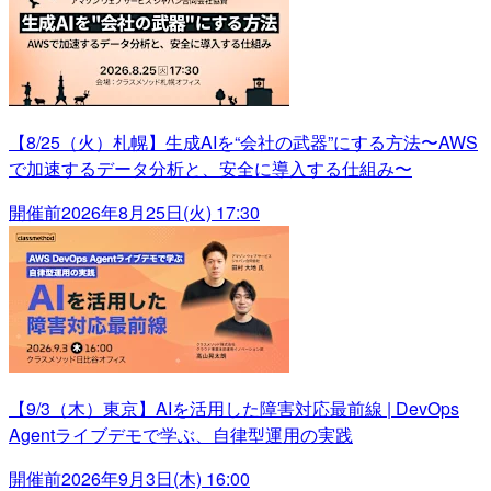
【8/25（火）札幌】生成AIを“会社の武器”にする方法〜AWS
で加速するデータ分析と、安全に導入する仕組み〜
開催前
2026年8月25日(火) 17:30
【9/3（木）東京】AIを活用した障害対応最前線 | DevOps
Agentライブデモで学ぶ、自律型運用の実践
開催前
2026年9月3日(木) 16:00