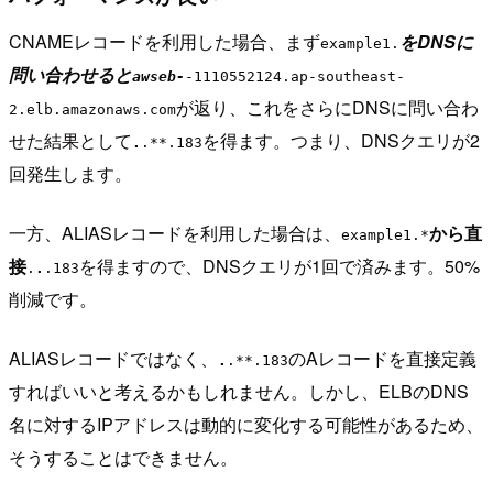
CNAMEレコードを利用した場合、まず
をDNSに
example1.
問い合わせると
awseb-
-1110552124.ap-southeast-
が返り、これをさらにDNSに問い合わ
2.elb.amazonaws.com
せた結果として
を得ます。つまり、DNSクエリが2
.
.**.183
回発生します。
一方、ALIASレコードを利用した場合は、
から直
example1.*
接
を得ますので、DNSクエリが1回で済みます。50%
.
.
.183
削減です。
ALIASレコードではなく、
のAレコードを直接定義
.
.**.183
すればいいと考えるかもしれません。しかし、ELBのDNS
名に対するIPアドレスは動的に変化する可能性があるため、
そうすることはできません。