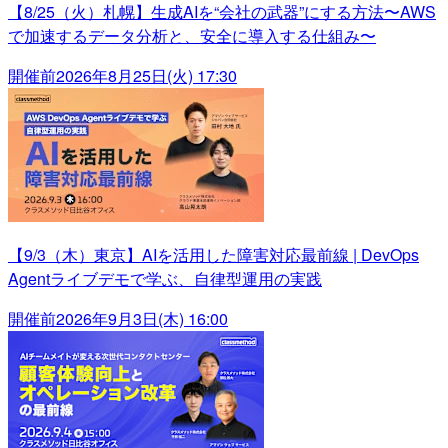
【8/25（火）札幌】生成AIを“会社の武器”にする方法〜AWS
で加速するデータ分析と、安全に導入する仕組み〜
開催前
2026年8月25日(火) 17:30
【9/3（木）東京】AIを活用した障害対応最前線 | DevOps
Agentライブデモで学ぶ、自律型運用の実践
開催前
2026年9月3日(木) 16:00