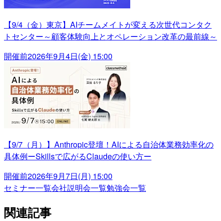
【9/4（金）東京】AIチームメイトが変える次世代コンタク
トセンター～顧客体験向上とオペレーション改革の最前線～
開催前
2026年9月4日(金) 15:00
【9/7（月）】Anthropic登壇！AIによる自治体業務効率化の
具体例ーSkillsで広がるClaudeの使い方ー
開催前
2026年9月7日(月) 15:00
セミナー一覧
会社説明会一覧
勉強会一覧
関連記事