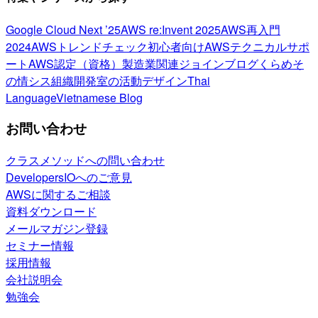
Google Cloud Next ’25
AWS re:Invent 2025
AWS再入門
2024
AWSトレンドチェック
初心者向け
AWSテクニカルサポ
ート
AWS認定（資格）
製造業関連
ジョインブログ
くらめそ
の情シス
組織開発室の活動
デザイン
Thai
Language
Vietnamese Blog
お問い合わせ
クラスメソッドへの問い合わせ
DevelopersIOへのご意見
AWSに関するご相談
資料ダウンロード
メールマガジン登録
セミナー情報
採用情報
会社説明会
勉強会