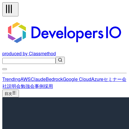
produced by Classmethod
Trending
AWS
Claude
Bedrock
Google Cloud
Azure
セミナー
会
社説明会
勉強会
事例
採用
目次