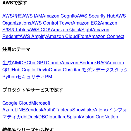
AWSで探す
AWS特集
AWS IAM
Amazon Cognito
AWS Security Hub
AWS
Organizations
AWS Control Tower
Amazon EC2
Amazon
S3
S3 Tables
AWS CDK
Amazon QuickSight
Amazon
Redshift
AWS Amplify
Amazon CloudFront
Amazon Connect
注目のテーマ
生成AI
MCP
ChatGPT
Claude
Amazon Bedrock
RAG
Amazon
Q
GitHub Copilot
Devin
Cursor
Obsidian
モダンデータスタック
Python
セキュリティ
PM
プロダクトやサービスで探す
Google Cloud
Microsoft
Azure
LINE
Zendesk
Auth0
Tableau
Snowflake
Alteryx
インフォ
マティカ
dbt
DuckDB
Cloudflare
Splunk
Vision One
Notion
特集やシリーズから探す