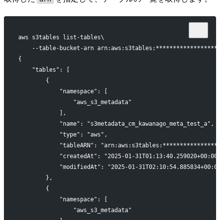
aws s3tables list-tables\
    --table-bucket-arn arn:aws:s3tables:******************
{
    "tables": [
        {
            "namespace": [
                "aws_s3_metadata"
            ],
            "name": "s3metadata_cm_kawanago_meta_test_a",
            "type": "aws",
            "tableARN": "arn:aws:s3tables:****************
            "createdAt": "2025-01-31T01:13:40.259020+00:00
            "modifiedAt": "2025-01-31T02:10:54.885834+00:0
        },
        {
            "namespace": [
                "aws_s3_metadata"