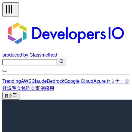
produced by Classmethod
Trending
AWS
Claude
Bedrock
Google Cloud
Azure
セミナー
会
社説明会
勉強会
事例
採用
目次