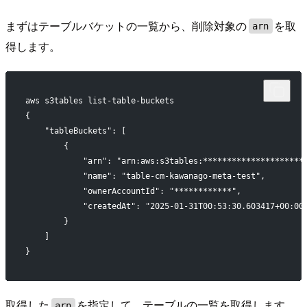
まずはテーブルバケットの一覧から、削除対象の
を取
arn
得します。
aws s3tables list-table-buckets
{
    "tableBuckets": [
        {
            "arn": "arn:aws:s3tables:*********************
            "name": "table-cm-kawanago-meta-test",
            "ownerAccountId": "************",
            "createdAt": "2025-01-31T00:53:30.603417+00:00
        }
    ]
}
取得した
を指定して、テーブルの一覧を取得します。
arn