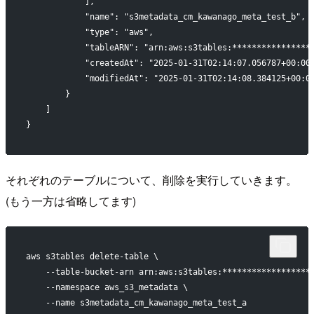
            ],
            "name": "s3metadata_cm_kawanago_meta_test_b",
            "type": "aws",
            "tableARN": "arn:aws:s3tables:****************
            "createdAt": "2025-01-31T02:14:07.056787+00:00
            "modifiedAt": "2025-01-31T02:14:08.384125+00:0
        }
    ]
}
それぞれのテーブルについて、削除を実行していきます。
(もう一方は省略してます)
aws s3tables delete-table \
    --table-bucket-arn arn:aws:s3tables:******************
    --namespace aws_s3_metadata \
    --name s3metadata_cm_kawanago_meta_test_a