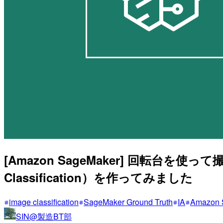
[Amazon SageMaker] 回転台を使って
Classification）を作ってみました
image classification
SageMaker Ground Truth
IA
Amazon 
SIN@製造BT部