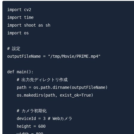
import cv2

import time

import shoot as sh

import os

# 設定

outputFileName = "/tmp/Movie/PRIME.mp4"

def main():

    # 出力先ディレクトリ作成

    path = os.path.dirname(outputFileName)

    os.makedirs(path, exist_ok=True)

    # カメラ初期化

    deviceId = 3 # Webカメラ

    height = 600

    width = 800
