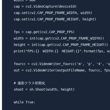
    cap = cv2.VideoCapture(deviceId)

    cap.set(cv2.CAP_PROP_FRAME_WIDTH, width)

    cap.set(cv2.CAP_PROP_FRAME_HEIGHT, height)

    fps = cap.get(cv2.CAP_PROP_FPS)

    width = int(cap.get(cv2.CAP_PROP_FRAME_WIDTH))

    height = int(cap.get(cv2.CAP_PROP_FRAME_HEIGHT))

    print("FPS:{}　WIDTH:{}　HEIGHT:{}".format(fps, wi
    fourcc = cv2.VideoWriter_fourcc('m', 'p', '4', 'v
    out = cv2.VideoWriter(outputFileName, fourcc, fps
    # 撮影クラス初期化    

    shoot = sh.Shoot(width, height)

    while True:
