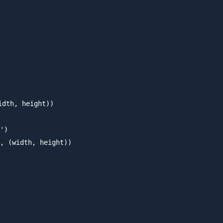
dth, height))

')

, (width, height))
