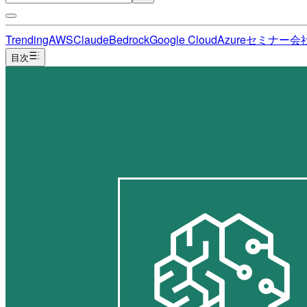
Trending
AWS
Claude
Bedrock
Google Cloud
Azure
セミナー
会
目次