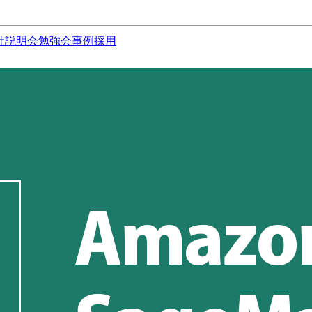
社説明会
勉強会
事例
採用