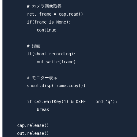
        # カメラ画像取得

        ret, frame = cap.read()

        if(frame is None):

            continue

        # 録画

        if(shoot.recording):

            out.write(frame)

        # モニター表示

        shoot.disp(frame.copy()) 

        if cv2.waitKey(1) & 0xFF == ord('q'):

            break

    cap.release()

    out.release()
