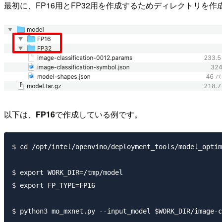
最初に、FP16用とFP32用を作成するためディレクトリを
以下は、
FP16
で作成している例です。
$ cd /opt/intel/openvino/deployment_tools/model_optim
$ export WORK_DIR=/tmp/model

$ export FP_TYPE=FP16

$ python3 mo_mxnet.py --input_model $WORK_DIR/image-c