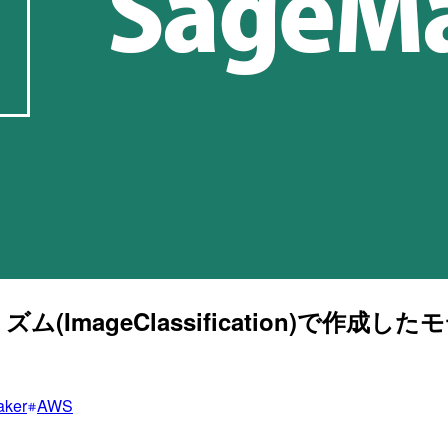
リズム(ImageClassification)で
ker
AWS