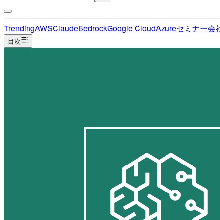
Trending
AWS
Claude
Bedrock
Google Cloud
Azure
セミナー
会
目次