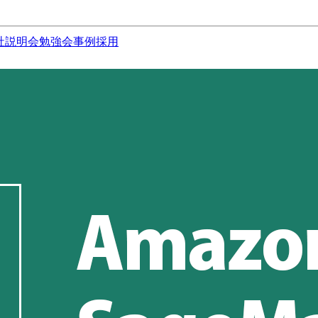
社説明会
勉強会
事例
採用