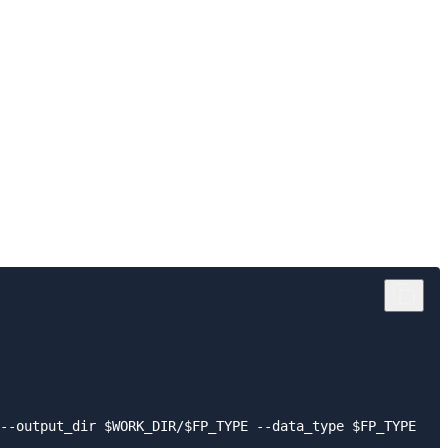
--output_dir $WORK_DIR/$FP_TYPE --data_type $FP_TYPE
