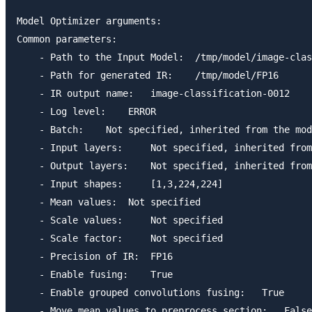
Model Optimizer arguments:

Common parameters:

    - Path to the Input Model:  /tmp/model/image-clas
    - Path for generated IR:    /tmp/model/FP16

    - IR output name:   image-classification-0012

    - Log level:    ERROR

    - Batch:    Not specified, inherited from the mod
    - Input layers:     Not specified, inherited from
    - Output layers:    Not specified, inherited from
    - Input shapes:     [1,3,224,224]

    - Mean values:  Not specified

    - Scale values:     Not specified

    - Scale factor:     Not specified

    - Precision of IR:  FP16

    - Enable fusing:    True

    - Enable grouped convolutions fusing:   True

    - Move mean values to preprocess section:   False
