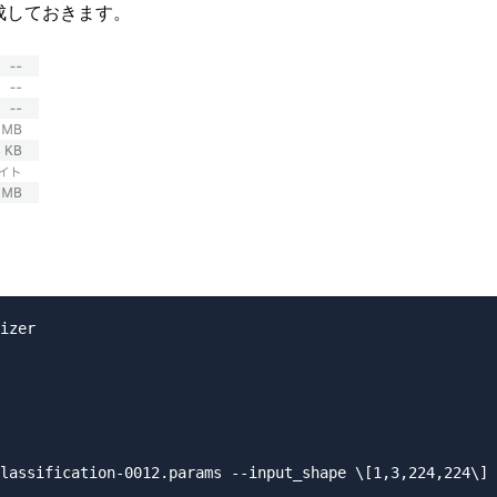
作成しておきます。
izer

lassification-0012.params --input_shape \[1,3,224,224\] 