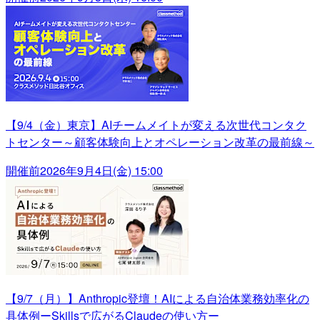
【9/4（金）東京】AIチームメイトが変える次世代コンタク
トセンター～顧客体験向上とオペレーション改革の最前線～
開催前
2026年9月4日(金) 15:00
【9/7（月）】Anthropic登壇！AIによる自治体業務効率化の
具体例ーSkillsで広がるClaudeの使い方ー