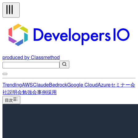
produced by Classmethod
Trending
AWS
Claude
Bedrock
Google Cloud
Azure
セミナー
会
社説明会
勉強会
事例
採用
目次