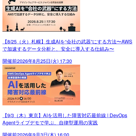
【8/25（火）札幌】生成AIを“会社の武器”にする方法〜AWS
で加速するデータ分析と、安全に導入する仕組み〜
開催前
2026年8月25日(火) 17:30
【9/3（木）東京】AIを活用した障害対応最前線 | DevOps
Agentライブデモで学ぶ、自律型運用の実践
開催前
2026年9月3日(木) 16:00