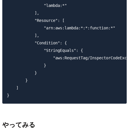
                "lambda:*"

            ],

            "Resource": [

                "arn:aws:lambda:*:*:function:*"

            ],

            "Condition": {

                "StringEquals": {

                    "aws:RequestTag/InspectorCodeExcl
                }

            }

        }

    ]

やってみる