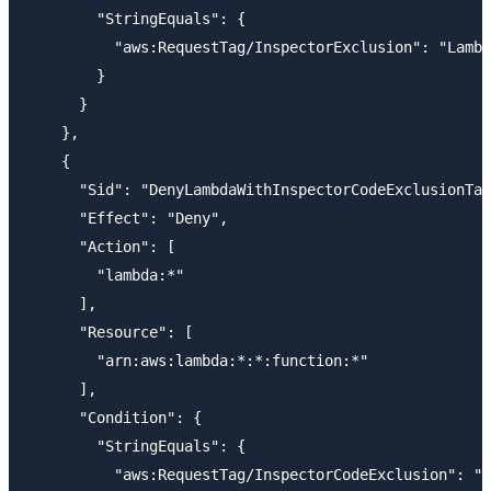
        "StringEquals": {

          "aws:RequestTag/InspectorExclusion": "Lambd
        }

      }

    },

    {

      "Sid": "DenyLambdaWithInspectorCodeExclusionTag
      "Effect": "Deny",

      "Action": [

        "lambda:*"

      ],

      "Resource": [

        "arn:aws:lambda:*:*:function:*"

      ],

      "Condition": {

        "StringEquals": {

          "aws:RequestTag/InspectorCodeExclusion": "L