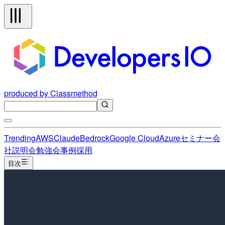
produced by Classmethod
Trending
AWS
Claude
Bedrock
Google Cloud
Azure
セミナー
会
社説明会
勉強会
事例
採用
目次