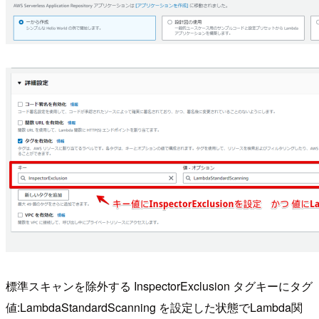
標準スキャンを除外する InspectorExclusion タグキーにタグ
値:LambdaStandardScanning を設定した状態でLambda関