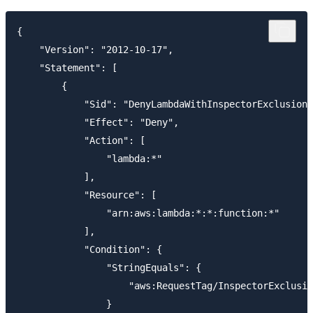
{

    "Version": "2012-10-17",

    "Statement": [

        {

            "Sid": "DenyLambdaWithInspectorExclusionT
            "Effect": "Deny",

            "Action": [

                "lambda:*"

            ],

            "Resource": [

                "arn:aws:lambda:*:*:function:*"

            ],

            "Condition": {

                "StringEquals": {

                    "aws:RequestTag/InspectorExclusio
                }
