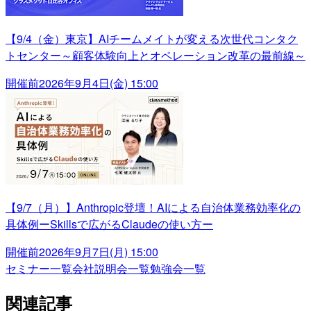
【9/4（金）東京】AIチームメイトが変える次世代コンタク
トセンター～顧客体験向上とオペレーション改革の最前線～
開催前
2026年9月4日(金) 15:00
【9/7（月）】Anthropic登壇！AIによる自治体業務効率化の
具体例ーSkillsで広がるClaudeの使い方ー
開催前
2026年9月7日(月) 15:00
セミナー一覧
会社説明会一覧
勉強会一覧
関連記事