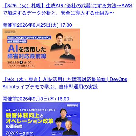
【8/25（火）札幌】生成AIを“会社の武器”にする方法〜AWS
で加速するデータ分析と、安全に導入する仕組み〜
開催前
2026年8月25日(火) 17:30
【9/3（木）東京】AIを活用した障害対応最前線 | DevOps
Agentライブデモで学ぶ、自律型運用の実践
開催前
2026年9月3日(木) 16:00