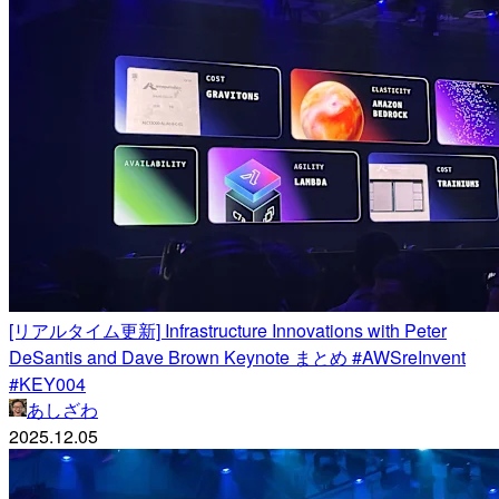
[リアルタイム更新] Infrastructure Innovations with Peter
DeSantis and Dave Brown Keynote まとめ #AWSreInvent
#KEY004
あしざわ
2025.12.05