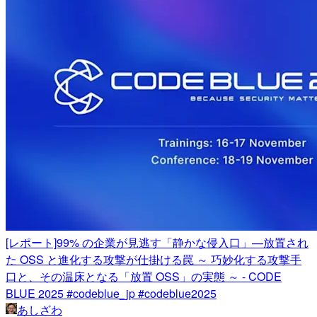
[レポート]99% の企業が見逃す「静かな侵入口」—放置され
た OSS と進化する攻撃が仕掛ける罠 ～ 巧妙化する攻撃手
口と、その温床となる「放置 OSS」の実態 ～ - CODE
BLUE 2025 #codeblue_jp #codeblue2025
あしざわ