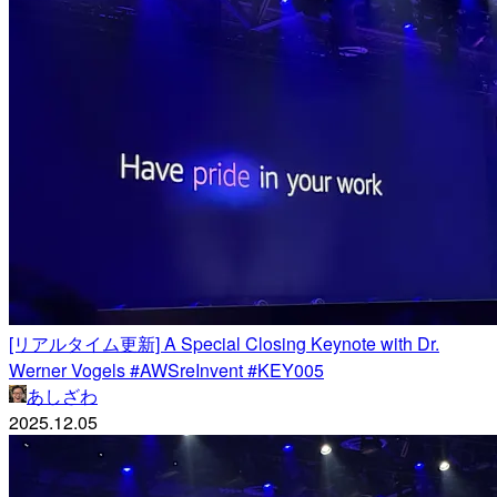
[リアルタイム更新] A Special Closing Keynote with Dr.
Werner Vogels #AWSreInvent #KEY005
あしざわ
2025.12.05