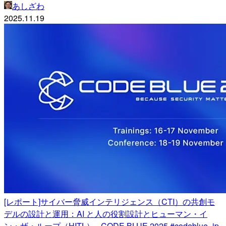
あしざわ
2025.11.19
[レポート]サイバー脅威インテリジェンス（CTI）の共創モ
デルの設計と運用：AI と人の役割設計とヒューマン・イ
ン・ザ・ループ（HITL） - CODE BLUE 2025 #codeblue_jp