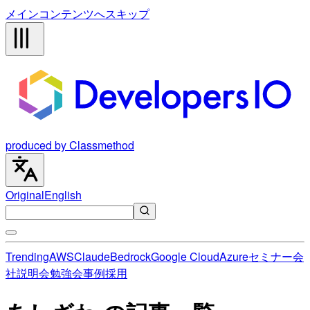
メインコンテンツへスキップ
produced by Classmethod
Original
English
Trending
AWS
Claude
Bedrock
Google Cloud
Azure
セミナー
会
社説明会
勉強会
事例
採用