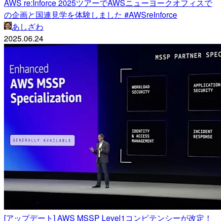
AWS re:Inforce 2025ツアーでAWSニューヨークオフィスで
の企画と国連見学を体験しました #AWSreInforce
あしざわ
2025.06.24
[アップデート] AWS MSSP Level1コンピテンシーが改定！