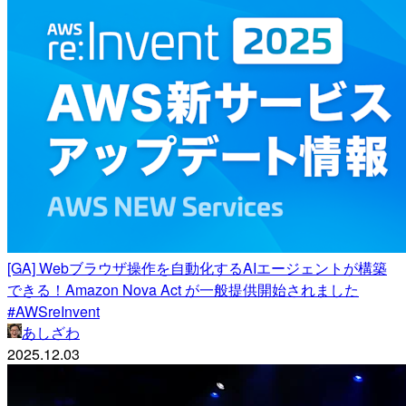
[GA] Webブラウザ操作を自動化するAIエージェントが構築
できる！Amazon Nova Act が一般提供開始されました
#AWSreInvent
あしざわ
2025.12.03