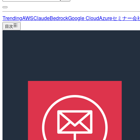
Trending
AWS
Claude
Bedrock
Google Cloud
Azure
セミナー
会
目次