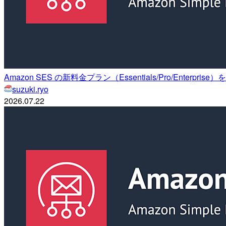
Amazon SES の新料金プラン（Essentials/Pro/Enterprise）を
suzuki.ryo
2026.07.22