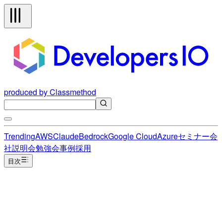
produced by Classmethod
Trending
AWS
Claude
Bedrock
Google Cloud
Azure
セミナー
会
社説明会
勉強会
事例
採用
目次