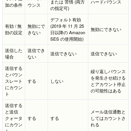
または 苦情 (両方
ハードバウンス
加の条件
ウンス
の指定可)
デフォルト有効
有効 / 無
無効にで
(2019 年 11 月 25
無効にできない
効の設定
きない
日以降の Amazon
SES の使用開始)
送信した
送信でき
送信できない
送信できない
場合
ない
送信する
繰り返しバウンス
とバウン
を発生させ続ける
スレート
する
しない
とアカウント停止
にカウン
の可能性はある
ト
送信する
と送信
メール送信通数と
クォータ
する
する
してはカウントさ
にカウン
れる
ト