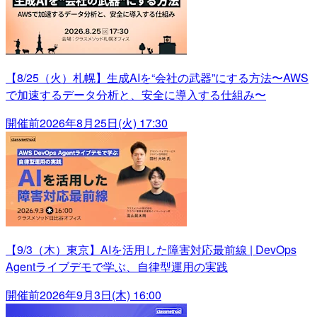
【8/25（火）札幌】生成AIを“会社の武器”にする方法〜AWS
で加速するデータ分析と、安全に導入する仕組み〜
開催前
2026年8月25日(火) 17:30
【9/3（木）東京】AIを活用した障害対応最前線 | DevOps
Agentライブデモで学ぶ、自律型運用の実践
開催前
2026年9月3日(木) 16:00