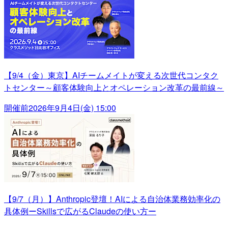
【9/4（金）東京】AIチームメイトが変える次世代コンタク
トセンター～顧客体験向上とオペレーション改革の最前線～
開催前
2026年9月4日(金) 15:00
【9/7（月）】Anthropic登壇！AIによる自治体業務効率化の
具体例ーSkillsで広がるClaudeの使い方ー