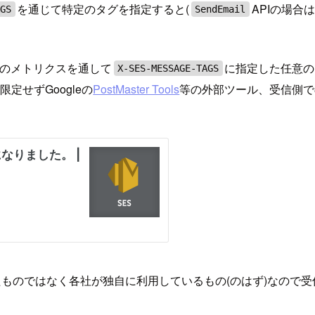
を通じて特定のタグを指定すると(
APIの場合は
AGS
SendEmail
tchのメトリクスを通して
に指定した任意の
X-SES-MESSAGE-TAGS
限定せずGoogleの
PostMaster Tools
等の外部ツール、受信側で
たものではなく各社が独自に利用しているもの(のはず)なので