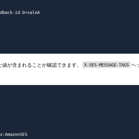
dback-id-b=saleA

指定した値が含まれることが確認できます。
ヘ
X-SES-MESSAGE-TAGS
x:AmazonSES
