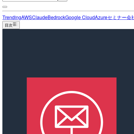
Trending
AWS
Claude
Bedrock
Google Cloud
Azure
セミナー
会
目次