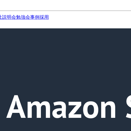
社説明会
勉強会
事例
採用