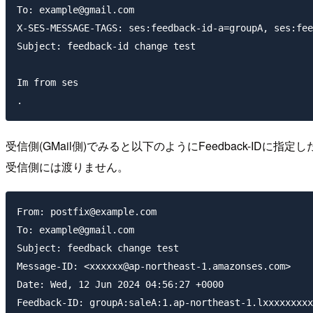
To: example@gmail.com

X-SES-MESSAGE-TAGS: ses:feedback-id-a=groupA, ses:fee
Subject: feedback-id change test

Im from ses

受信側(GMail側)でみると以下のようにFeedback-IDに
受信側には渡りません。
From: postfix@example.com

To: example@gmail.com

Subject: feedback change test

Message-ID: <xxxxxx@ap-northeast-1.amazonses.com>

Date: Wed, 12 Jun 2024 04:56:27 +0000

Feedback-ID: groupA:saleA:1.ap-northeast-1.lxxxxxxxxx