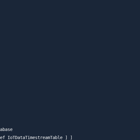
abase

ef IoTDataTimestreamTable ] ]
