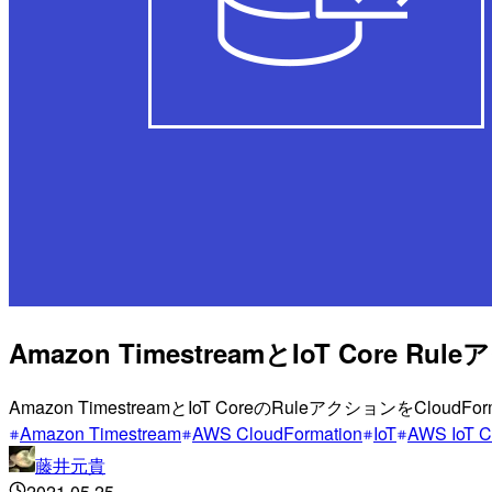
Amazon TimestreamとIoT Core R
Amazon TimestreamとIoT CoreのRuleアクションをClou
Amazon Timestream
AWS CloudFormation
IoT
AWS IoT C
藤井元貴
2021.05.25