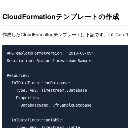
CloudFormationテンプレートの作成
作成したCloudFormationテンプレートは下記です。IoT Co
AWSTemplateFormatVersion: "2010-09-09"

Description: Amazon Timestream Sample

Resources:

  IoTDataTimestreamDatabase:

    Type: AWS::Timestream::Database

    Properties:

      DatabaseName: CfnSampleDatabase

  IoTDataTimestreamTable:

    Type: AWS::Timestream::Table
