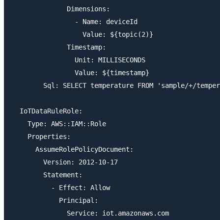
              Dimensions:

                - Name: deviceId

                  Value: ${topic(2)}

              Timestamp:

                Unit: MILLISECONDS

                Value: ${timestamp}

        Sql: SELECT temperature FROM 'sample/+/temper
  IoTDataRuleRole:

    Type: AWS::IAM::Role

    Properties:

      AssumeRolePolicyDocument:

        Version: 2012-10-17

        Statement:

          - Effect: Allow

            Principal:

              Service: iot.amazonaws.com
