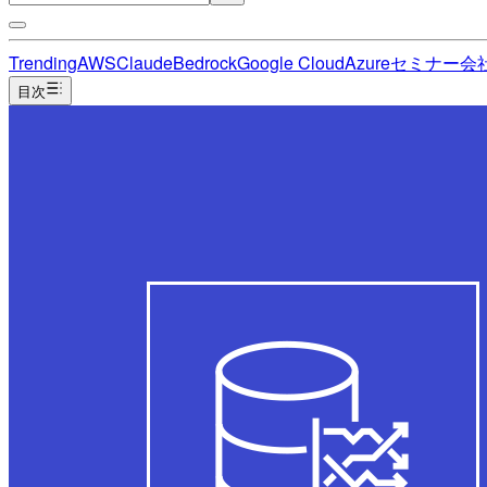
Trending
AWS
Claude
Bedrock
Google Cloud
Azure
セミナー
会
目次