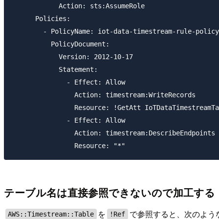
            Action: sts:AssumeRole

      Policies:

        - PolicyName: iot-data-timestream-rule-policy

          PolicyDocument:

            Version: 2012-10-17

            Statement:

              - Effect: Allow

                Action: timestream:WriteRecords

                Resource: !GetAtt IoTDataTimestreamTa
              - Effect: Allow

                Action: timestream:DescribeEndpoints

テーブル名は直接参照できないので加工する
を
で参照すると、次のよう
AWS::Timestream::Table
!Ref