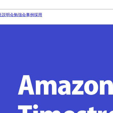
社説明会
勉強会
事例
採用