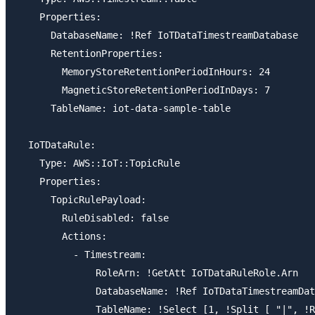
    Properties:

      DatabaseName: !Ref IoTDataTimestreamDatabase

      RetentionProperties:

        MemoryStoreRetentionPeriodInHours: 24

        MagneticStoreRetentionPeriodInDays: 7

      TableName: iot-data-sample-table

  IoTDataRule:

    Type: AWS::IoT::TopicRule

    Properties:

      TopicRulePayload:

        RuleDisabled: false

        Actions:

          - Timestream:

              RoleArn: !GetAtt IoTDataRuleRole.Arn

              DatabaseName: !Ref IoTDataTimestreamDat
              TableName: !Select [1, !Split [ "|", !R