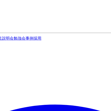
社説明会
勉強会
事例
採用