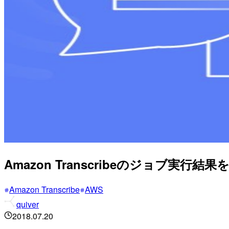
Amazon Transcribeのジョブ実行結
Amazon Transcribe
AWS
quiver
2018.07.20