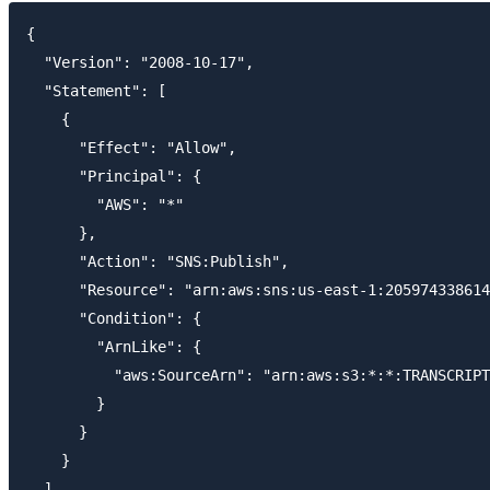
{

  "Version": "2008-10-17",

  "Statement": [

    {

      "Effect": "Allow",

      "Principal": {

        "AWS": "*"

      },

      "Action": "SNS:Publish",

      "Resource": "arn:aws:sns:us-east-1:205974338614
      "Condition": {

        "ArnLike": {

          "aws:SourceArn": "arn:aws:s3:*:*:TRANSCRIPT
        }

      }

    }

  ]
