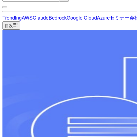
Trending
AWS
Claude
Bedrock
Google Cloud
Azure
セミナー
会
目次