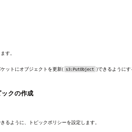
成します。
 この S3 バケットにオブジェクトを更新(
)できるように
s3:PutObject
ピックの作成
できるように、トピックポリシーを設定します。