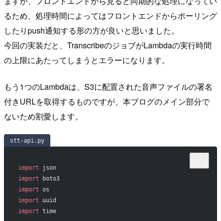
ますが、フロントエンドから見ると同期的な処理になってい
るため、処理時間によってはフロントエンドからポーリング
したりpush通知する形の方が良いと思いました。
今回の実装だと、TranscribeのジョブがLambdaの実行時間
の上限にあたってしまうとエラーになります。
もう1つのLambdaは、S3に配置された音声ファイルの署名
付きURLを取得するものですが、本ブログのメイン部分で
ないため割愛します。
stt-api.py
import
 json
import
 boto3
import
 os
import
 uuid
import
 time