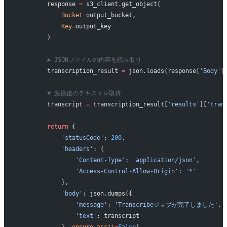
        response 
=
 s3_client.get_object(
            Bucket
=
output_bucket,
            Key
=
output_key
        )
        # JSONファイルの内容を読み取り
        transcription_result 
=
 json.loads(response[
'Body'
]
        # 変換後のテキストを取得
        transcript 
=
 transcription_result[
'results'
][
'tran
        return
 {
            'statusCode'
: 
200
,
            'headers'
: {
                'Content-Type'
: 
'application/json'
,
                'Access-Control-Allow-Origin'
: 
'*'
            },
            'body'
: json.dumps({
                'message'
: 
'Transcribeジョブが完了しました'
,
                'text'
: transcript
            }, 
ensure_ascii
=
False
)