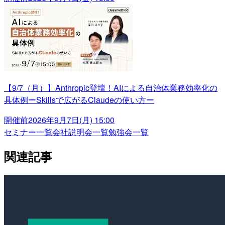
【9/7（月）】Anthropic登壇！AIによる自治体業務効率化の
具体例ーSkillsで広がるClaudeの使い方ー
開催前
2026年9月7日(月) 15:00
セミナー一覧
会社説明会一覧
勉強会一覧
関連記事