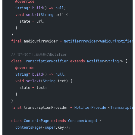
  @override
  String
?
 build
() 
=>
 null
;
  void
 setUrl
(
String
 url) {
    state 
=
 url;
  }
}
final
 audioUrlProvider 
=
 NotifierProvider
<
AudioUrlNotifier
// 文字起こし結果用のNotifier
class
 TranscriptionNotifier
 extends
 Notifier
<
String
?> {
  @override
  String
?
 build
() 
=>
 null
;
  void
 setText
(
String
 text) {
    state 
=
 text;
  }
}
final
 transcriptionProvider 
=
 NotifierProvider
<
Transcripti
class
 ContentsPage
 extends
 ConsumerWidget
 {
  ContentsPage
({
super
.key});