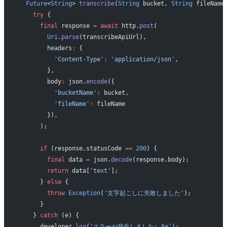
  Future
<
String
> 
transcribe
(
String
 bucket, 
String
 fileName
    try
 {
      final
 response 
=
 await
 http.
post
(
        Uri
.
parse
(transcribeApiUrl),
        headers
:
 {
          'Content-Type'
:
 'application/json'
,
        },
        body
:
 json.
encode
({
          'bucketName'
:
 bucket,
          'fileName'
:
 fileName
        }),
      );
      if
 (response.statusCode 
==
 200
) {
        final
 data 
=
 json.
decode
(response.body);
        return
 data[
'text'
];
      } 
else
 {
        throw
 Exception
(
'文字起こしに失敗しました'
);
      }
    } 
catch
 (e) {
      developer.
log
(
'エラーが発生しました: 
$
e
'
);