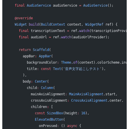
  final
 AudioService
 audioService 
=
 AudioService
();
  @override
  Widget
 build
(
BuildContext
 context, 
WidgetRef
 ref) {
    final
 transcriptionText 
=
 ref.
watch
(transcriptionProvi
    final
 audioUrl 
=
 ref.
watch
(audioUrlProvider);
    return
 Scaffold
(
      appBar
:
 AppBar
(
        backgroundColor
:
 Theme
.
of
(context).colorScheme.inv
        title
:
 const
 Text
(
'音声文字起こしテスト'
),
      ),
      body
:
 Center
(
        child
:
 Column
(
          mainAxisAlignment
:
 MainAxisAlignment
.start,
          crossAxisAlignment
:
 CrossAxisAlignment
.center,
          children
:
 [
            const
 SizedBox
(height
:
 16
),
            ElevatedButton
(
              onPressed
:
 () 
async
 {