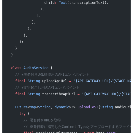
                child
:
 Text
(transcriptionText),
              ),
            ],
          ],
        ),
      ),
    );
  }
}
class
 AudioService
 {
  // ★署名付きURL取得用のAPIエンドポイント
  final
 String
 uploadApiUrl 
=
 '{API_GATEWAY_URL}/{STAGE_NA
  // ★文字起こし用のAPIエンドポイント
  final
 String
 transcribeApiUrl 
=
 '{API_GATEWAY_URL}/{STAG
  Future
<
Map
<
String
, 
dynamic
>?> 
uploadToS3
(
String
 audioUrl
    try
 {
      // 署名付きURLを取得
      // ※発行時に指定したContent-Typeとアップロードするファイ