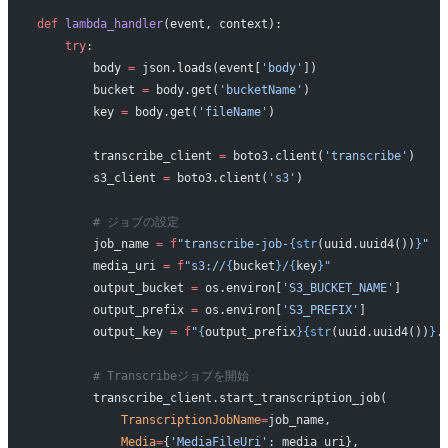
def
 lambda_handler
(event, context):
    try
:
        body 
=
 json.loads(event[
'body'
])
        bucket 
=
 body.get(
'bucketName'
)
        key 
=
 body.get(
'fileName'
)
        transcribe_client 
=
 boto3.client(
'transcribe'
)
        s3_client 
=
 boto3.client(
's3'
)
        # ジョブの設定
        job_name 
=
 f
"transcribe-job-
{str
(uuid.uuid4())
}
"
        media_uri 
=
 f
"s3://
{
bucket
}
/
{
key
}
"
        output_bucket 
=
 os.environ[
'S3_BUCKET_NAME'
]
        output_prefix 
=
 os.environ[
'S3_PREFIX'
]
        output_key 
=
 f
"
{
output_prefix
}{str
(uuid.uuid4())
}
.
        # Transcribeジョブを開始
        transcribe_client.start_transcription_job(
            TranscriptionJobName
=
job_name,
            Media
=
{
'MediaFileUri'
: media_uri},