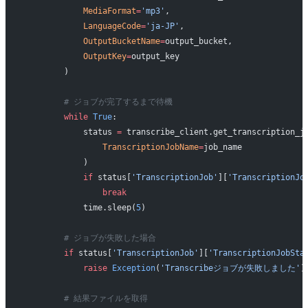
            MediaFormat
=
'mp3'
,
            LanguageCode
=
'ja-JP'
,
            OutputBucketName
=
output_bucket,
            OutputKey
=
output_key
        )
        # ジョブが完了するまで待機
        while
 True
:
            status 
=
 transcribe_client.get_transcription_j
                TranscriptionJobName
=
job_name
            )
            if
 status[
'TranscriptionJob'
][
'TranscriptionJo
                break
            time.sleep(
5
)
        # ジョブが失敗した場合
        if
 status[
'TranscriptionJob'
][
'TranscriptionJobSta
            raise
 Exception
(
'Transcribeジョブが失敗しました'
)
        # 結果ファイルを取得