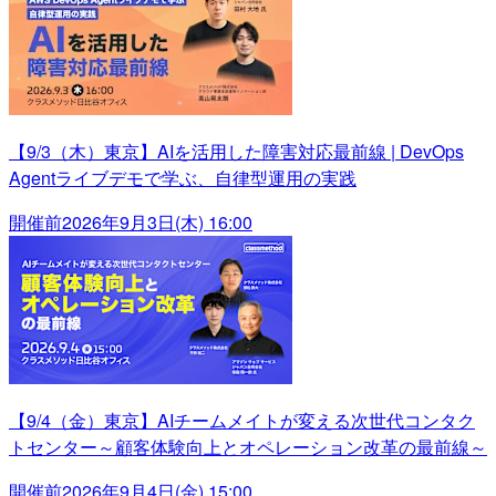
【9/3（木）東京】AIを活用した障害対応最前線 | DevOps
Agentライブデモで学ぶ、自律型運用の実践
開催前
2026年9月3日(木) 16:00
【9/4（金）東京】AIチームメイトが変える次世代コンタク
トセンター～顧客体験向上とオペレーション改革の最前線～
開催前
2026年9月4日(金) 15:00