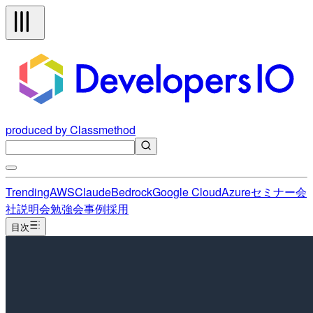
produced by Classmethod
Trending
AWS
Claude
Bedrock
Google Cloud
Azure
セミナー
会
社説明会
勉強会
事例
採用
目次