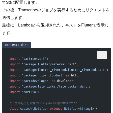
てS3に配置します。
その後、Transcribeのジョブを実行するためにリクエストを
送信します。
最後に、Lambdaから返却されたテキストをFlutterで表示し
ます。
contents.dart
import
 'dart:convert'
;
import
 'package:flutter/material.dart'
;
import
 'package:flutter_riverpod/flutter_riverpod.dart'
;
import
 'package:http/http.dart'
 as
 http;
import
 'dart:developer'
 as
 developer;
import
 'package:file_picker/file_picker.dart'
;
import
 'dart:io'
;
// 文字起こし対象のファイルパス用のNotifier
class
 AudioUrlNotifier
 extends
 Notifier
<
String
?> {