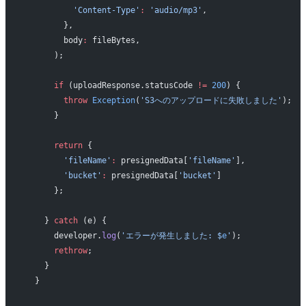
          'Content-Type'
:
 'audio/mp3'
,
        },
        body
:
 fileBytes,
      );
      if
 (uploadResponse.statusCode 
!=
 200
) {
        throw
 Exception
(
'S3へのアップロードに失敗しました'
);
      }
      return
 {
        'fileName'
:
 presignedData[
'fileName'
],
        'bucket'
:
 presignedData[
'bucket'
]
      };
    } 
catch
 (e) {
      developer.
log
(
'エラーが発生しました: 
$
e
'
);
      rethrow
;
    }
  }