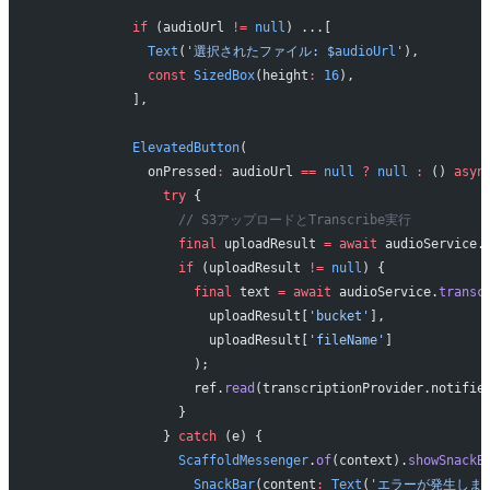
            if
 (audioUrl 
!=
 null
) ...[
              Text
(
'選択されたファイル: 
$
audioUrl
'
),
              const
 SizedBox
(height
:
 16
),
            ],
            ElevatedButton
(
              onPressed
:
 audioUrl 
==
 null
 ?
 null
 :
 () 
asyn
                try
 {
                  // S3アップロードとTranscribe実行
                  final
 uploadResult 
=
 await
 audioService.
                  if
 (uploadResult 
!=
 null
) {
                    final
 text 
=
 await
 audioService.
transc
                      uploadResult[
'bucket'
],
                      uploadResult[
'fileName'
]
                    );
                    ref.
read
(transcriptionProvider.notifie
                  }
                } 
catch
 (e) {
                  ScaffoldMessenger
.
of
(context).
showSnackB
                    SnackBar
(content
:
 Text
(
'エラーが発生しまし