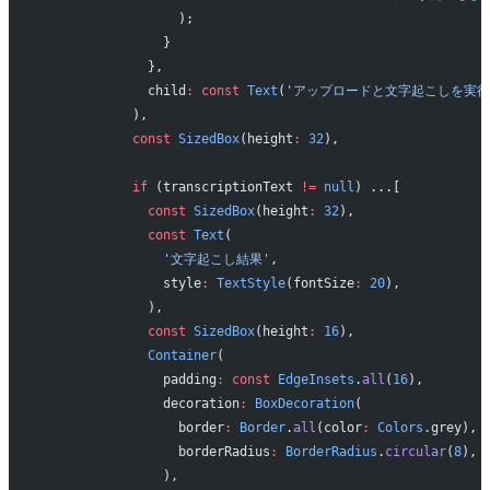
                  );
                }
              },
              child
:
 const
 Text
(
'アップロードと文字起こしを実行
            ),
            const
 SizedBox
(height
:
 32
),
            if
 (transcriptionText 
!=
 null
) ...[
              const
 SizedBox
(height
:
 32
),
              const
 Text
(
                '文字起こし結果'
,
                style
:
 TextStyle
(fontSize
:
 20
),
              ),
              const
 SizedBox
(height
:
 16
),
              Container
(
                padding
:
 const
 EdgeInsets
.
all
(
16
),
                decoration
:
 BoxDecoration
(
                  border
:
 Border
.
all
(color
:
 Colors
.grey),
                  borderRadius
:
 BorderRadius
.
circular
(
8
),
                ),