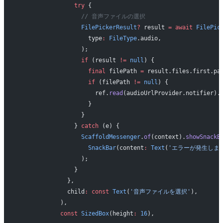
                try
 {
                  // 音声ファイルの選択
                  FilePickerResult
?
 result 
=
 await
 FilePic
                    type
:
 FileType
.audio,
                  );
                  if
 (result 
!=
 null
) {
                    final
 filePath 
=
 result.files.first.pa
                    if
 (filePath 
!=
 null
) {
                      ref.
read
(audioUrlProvider.notifier).
                    }
                  }
                } 
catch
 (e) {
                  ScaffoldMessenger
.
of
(context).
showSnackB
                    SnackBar
(content
:
 Text
(
'エラーが発生しまし
                  );
                }
              },
              child
:
 const
 Text
(
'音声ファイルを選択'
),
            ),
            const
 SizedBox
(height
:
 16
),