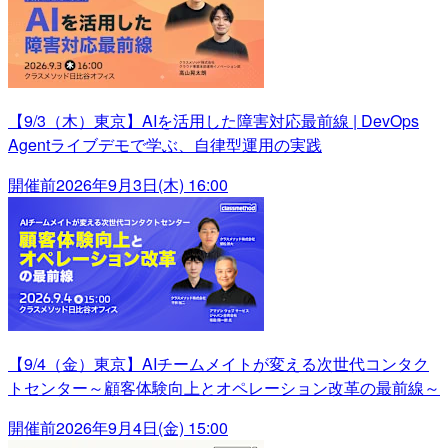
【9/3（木）東京】AIを活用した障害対応最前線 | DevOps
Agentライブデモで学ぶ、自律型運用の実践
開催前
2026年9月3日(木) 16:00
【9/4（金）東京】AIチームメイトが変える次世代コンタク
トセンター～顧客体験向上とオペレーション改革の最前線～
開催前
2026年9月4日(金) 15:00