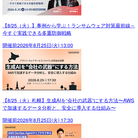
【8/25（火）】事例から学ぶ！ランサムウェア対策最前線～
今すぐ実践できる多重防御戦略
開催前
2026年8月25日(火) 13:00
【8/25（火）札幌】生成AIを“会社の武器”にする方法〜AWS
で加速するデータ分析と、安全に導入する仕組み〜
開催前
2026年8月25日(火) 17:30