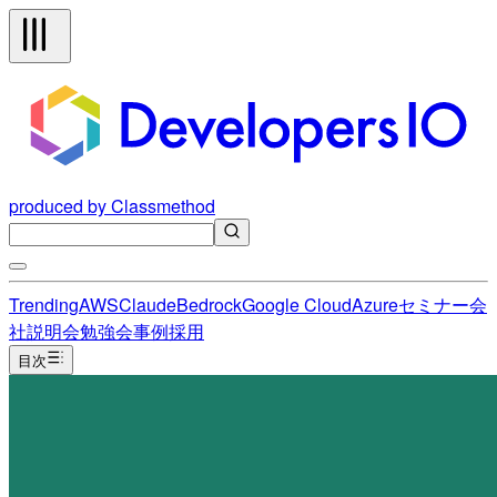
produced by Classmethod
Trending
AWS
Claude
Bedrock
Google Cloud
Azure
セミナー
会
社説明会
勉強会
事例
採用
目次