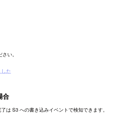
ください。
しました
場合
了は S3 への書き込みイベントで検知できます。