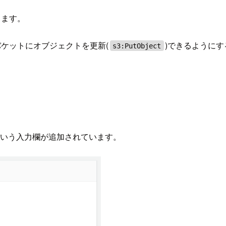
成します。
 この S3 バケットにオブジェクトを更新(
)できるように
s3:PutObject
いう入力欄が追加されています。