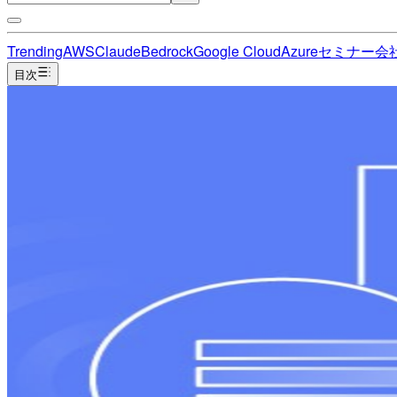
Trending
AWS
Claude
Bedrock
Google Cloud
Azure
セミナー
会
目次