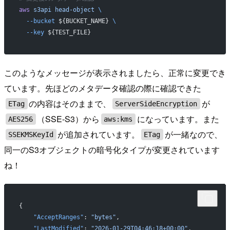
aws
 s3api
 head-object
 \
  --bucket
 ${BUCKET_NAME} 
\
  --key
 ${TEST_FILE}
このようなメッセージが表示されましたら、正常に変更でき
ています。先ほどのメタデータ確認の際に確認できた
の内容はそのままで、
が
ETag
ServerSideEncryption
（SSE-S3）から
になっています。また
AES256
aws:kms
が追加されています。
が一緒なので、
SSEKMSKeyId
ETag
同一のS3オブジェクトの暗号化タイプが変更されています
ね！
{
    "AcceptRanges"
: 
"bytes"
,
    "LastModified"
: 
"2026-01-29T04:46:18+00:00"
,