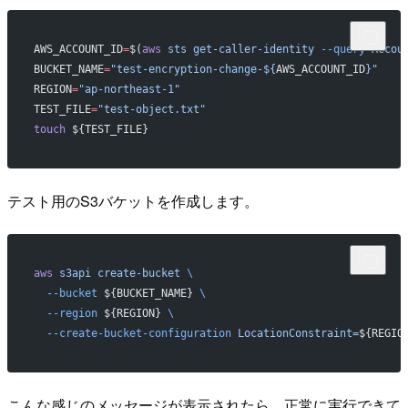
AWS_ACCOUNT_ID
=
$(
aws
 sts
 get-caller-identity
 --query
 Accou
BUCKET_NAME
=
"test-encryption-change-${
AWS_ACCOUNT_ID
}"
REGION
=
"ap-northeast-1"
TEST_FILE
=
"test-object.txt"
touch
 ${TEST_FILE}
テスト用のS3バケットを作成します。
aws
 s3api
 create-bucket
 \
  --bucket
 ${BUCKET_NAME} 
\
  --region
 ${REGION} 
\
  --create-bucket-configuration
 LocationConstraint=
${REGIO
こんな感じのメッセージが表示されたら、正常に実行できて