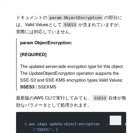
!
ドキュメントの
の部分に
param ObjectEncryption
は、Valid Valuesとして
が含まれていますが、
SSES3
実際には対応していません。
param ObjectEncryption:
[REQUIRED]
The updated server-side encryption type for this object.
The UpdateObjectEncryption operation supports the
SSE-S3 and SSE-KMS encryption types.Valid Values:
| SSEKMS
SSES3
最新版のAWS CLIで実行してみても、
自体が無
SSES3
効なパラメータとして処理されます。
$
 aws
 s3api
 update-object-encryption
   --bucket
 ${BU
    \"
SSES3
\"
: {