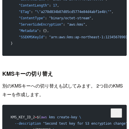
    "ContentLength"
: 
17
,
    "ETag"
: 
"
\"
a270d834b07d05cd5774e84d4abf1e4b
\"
"
,
    "ContentType"
: 
"binary/octet-stream"
,
    "ServerSideEncryption"
: 
"aws:kms"
,
    "Metadata"
: {},
    "SSEKMSKeyId"
: 
"arn:aws:kms:ap-northeast-1:12345678901
}
KMSキーの切り替え
別のKMSキーへの切り替えも試してみます。 2つ目のKMS
キーを作成します。
KMS_KEY_ID_2
=
$(
aws
 kms
 create-key
 \
  --description
 "Second test key for S3 encryption change"