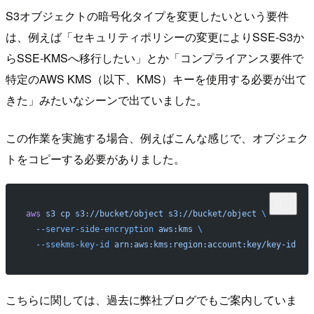
S3オブジェクトの暗号化タイプを変更したいという要件
は、例えば「セキュリティポリシーの変更によりSSE-S3か
らSSE-KMSへ移行したい」とか「コンプライアンス要件で
特定のAWS KMS（以下、KMS）キーを使用する必要が出て
きた」みたいなシーンで出ていました。
この作業を実施する場合、例えばこんな感じで、オブジェク
トをコピーする必要がありました。
aws
 s3
 cp
 s3://bucket/object
 s3://bucket/object
 \
  --server-side-encryption
 aws:kms
 \
  --ssekms-key-id
 arn:aws:kms:region:account:key/key-id
こちらに関しては、過去に弊社ブログでもご案内していま