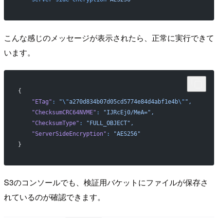
こんな感じのメッセージが表示されたら、正常に実行できて
います。
{
    "ETag"
:
 "
\"
a270d834b07d05cd5774e84d4abf1e4b
\"
",
    "ChecksumCRC64NVME"
:
 "IJRcEj0/MeA=",
    "ChecksumType"
:
 "FULL_OBJECT",
    "ServerSideEncryption"
:
 "AES256"
}
S3のコンソールでも、検証用バケットにファイルが保存さ
れているのが確認できます。