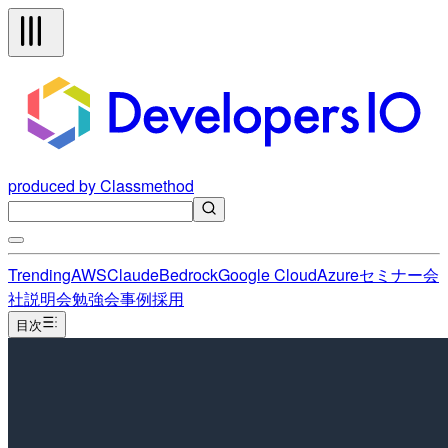
produced by Classmethod
Trending
AWS
Claude
Bedrock
Google Cloud
Azure
セミナー
会
社説明会
勉強会
事例
採用
目次