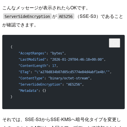
こんなメッセージが表示されたらOKです。
が
（SSE-S3）であること
ServerSideEncryption
AES256
が確認できます。
{
    "AcceptRanges"
: 
"bytes"
,
    "LastModified"
: 
"2026-01-29T04:46:18+00:00"
,
    "ContentLength"
: 
17
,
    "ETag"
: 
"
\"
a270d834b07d05cd5774e84d4abf1e4b
\"
"
,
    "ContentType"
: 
"binary/octet-stream"
,
    "ServerSideEncryption"
: 
"AES256"
,
    "Metadata"
: {}
}
それでは、SSE-S3からSSE-KMSへ暗号化タイプを変更し