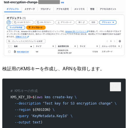
検証用のKMSキーを作成し、ARNを取得します。
# KMSキーの作成
KMS_KEY_ID
=
$(
aws
 kms
 create-key
 \
  --description
 "Test key for S3 encryption change"
 \
  --region
 ${REGION} 
\
  --query
 'KeyMetadata.KeyId'
 \
  --output
 text
)