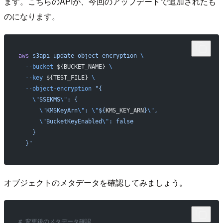
ます。こちらのAPIが、今回のアップデートで追加されたも
のになります。
aws
 s3api
 update-object-encryption
 \
  --bucket
 ${BUCKET_NAME} 
\
  --key
 ${TEST_FILE} 
\
  --object-encryption
 "{
    \"
SSEKMS
\"
: {
      \"
KMSKeyArn
\"
: 
\"
${
KMS_KEY_ARN
}
\"
,
      \"
BucketKeyEnabled
\"
: false
    }
  }"
オブジェクトのメタデータを確認してみましょう。
# 変更後のメタデータ確認