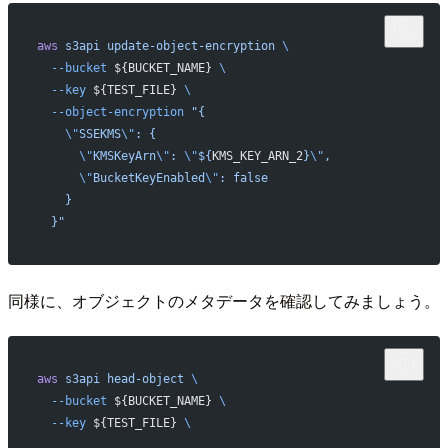
aws
 s3api
 update-object-encryption
 \
  --bucket
 ${BUCKET_NAME} 
\
  --key
 ${TEST_FILE} 
\
  --object-encryption
 "{
    \"
SSEKMS
\"
: {
      \"
KMSKeyArn
\"
: 
\"
${
KMS_KEY_ARN_2
}
\"
,
      \"
BucketKeyEnabled
\"
: false
    }
  }"
同様に、オブジェクトのメタデータを確認してみましょう。
aws
 s3api
 head-object
 \
  --bucket
 ${BUCKET_NAME} 
\
  --key
 ${TEST_FILE} 
\