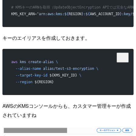
# KMSキーのARNを取得（UpdateObjectEncryption APIでは完全なAR
KMS_KEY_ARN
=
"arn:aws:kms:${
REGION
}:${
AWS_ACCOUNT_ID
}:key/$
キーのエイリアスを作成しておきます。
aws
 kms
 create-alias
 \
  --alias-name
 alias/test-s3-encryption
 \
  --target-key-id
 ${KMS_KEY_ID} 
\
  --region
 ${REGION}
AWSのKMSコンソールからも、カスタマー管理キーが作成
されていますね