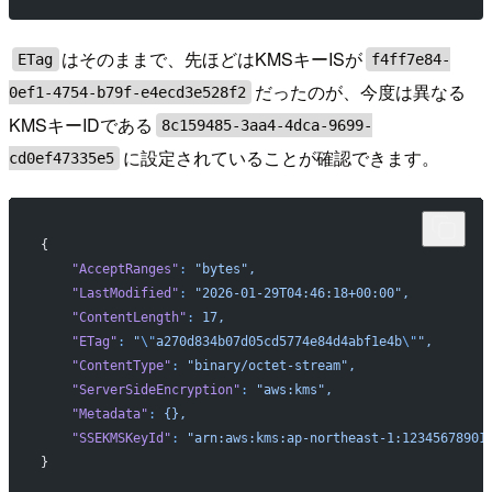
はそのままで、先ほどはKMSキーISが
ETag
f4ff7e84-
だったのが、今度は異なる
0ef1-4754-b79f-e4ecd3e528f2
KMSキーIDである
8c159485-3aa4-4dca-9699-
に設定されていることが確認できます。
cd0ef47335e5
{
    "AcceptRanges"
:
 "bytes",
    "LastModified"
:
 "2026-01-29T04:46:18+00:00",
    "ContentLength"
:
 17,
    "ETag"
:
 "
\"
a270d834b07d05cd5774e84d4abf1e4b
\"
",
    "ContentType"
:
 "binary/octet-stream",
    "ServerSideEncryption"
:
 "aws:kms",
    "Metadata"
:
 {},
    "SSEKMSKeyId"
:
 "arn:aws:kms:ap-northeast-1:12345678901
}