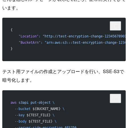
います。
{
    "Location"
:
 "http://test-encryption-change-12345678901
    "BucketArn"
:
 "arn:aws:s3:::test-encryption-change-1234
}
テスト用ファイルの作成とアップロードを行い、SSE-S3で
暗号化します。
aws
 s3api
 put-object
 \
  --bucket
 ${BUCKET_NAME} 
\
  --key
 ${TEST_FILE} 
\
  --body
 ${TEST_FILE} 
\
  --server-side-encryption
 AES256