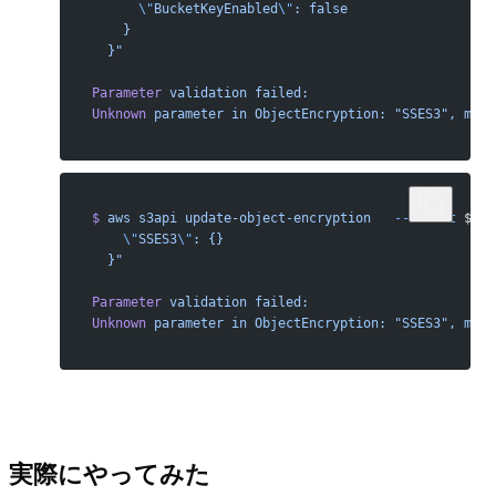
      \"
BucketKeyEnabled
\"
: false       
    }                            
  }"
Parameter
 validation
 failed:
Unknown
 parameter
 in
 ObjectEncryption:
 "SSES3",
 must
$
 aws
 s3api
 update-object-encryption
   --bucket
 ${BU
    \"
SSES3
\"
: {}
  }"
Parameter
 validation
 failed:
Unknown
 parameter
 in
 ObjectEncryption:
 "SSES3",
 must
実際にやってみた