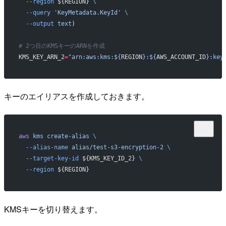
  --region
 ${REGION} 
\
  --query
 'KeyMetadata.KeyId'
 \
  --output
 text
)
# 2つ目のKMSキーのARNを作成
KMS_KEY_ARN_2
=
"arn:aws:kms:${
REGION
}:${
AWS_ACCOUNT_ID
}:key
キーのエイリアスを作成しておきます。
aws
 kms
 create-alias
 \
  --alias-name
 alias/test-s3-encryption-2
 \
  --target-key-id
 ${KMS_KEY_ID_2} 
\
  --region
 ${REGION}
KMSキーを切り替えます。