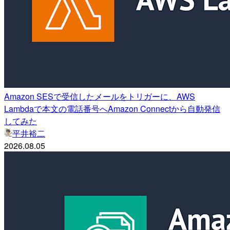
Amazon SESで受信したメールをトリガーに、AWS
Lambdaで本文の電話番号へAmazon Connectから自動発信
してみた
平井裕二
2026.08.05