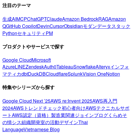
注目のテーマ
生成AI
MCP
ChatGPT
Claude
Amazon Bedrock
RAG
Amazon
Q
GitHub Copilot
Devin
Cursor
Obsidian
モダンデータスタック
Python
セキュリティ
PM
プロダクトやサービスで探す
Google Cloud
Microsoft
Azure
LINE
Zendesk
Auth0
Tableau
Snowflake
Alteryx
インフォ
マティカ
dbt
DuckDB
Cloudflare
Splunk
Vision One
Notion
特集やシリーズから探す
Google Cloud Next ’25
AWS re:Invent 2025
AWS再入門
2024
AWSトレンドチェック
初心者向け
AWSテクニカルサポ
ート
AWS認定（資格）
製造業関連
ジョインブログ
くらめそ
の情シス
組織開発室の活動
デザイン
Thai
Language
Vietnamese Blog