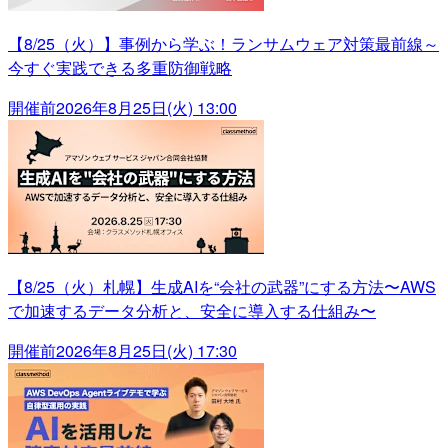
【8/25（火）】事例から学ぶ！ランサムウェア対策最前線～
今すぐ実践できる多重防御戦略
開催前
2026年8月25日(火) 13:00
【8/25（火）札幌】生成AIを“会社の武器”にする方法〜AWS
で加速するデータ分析と、安全に導入する仕組み〜
開催前
2026年8月25日(火) 17:30