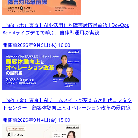
【9/3（木）東京】AIを活用した障害対応最前線 | DevOps
Agentライブデモで学ぶ、自律型運用の実践
開催前
2026年9月3日(木) 16:00
【9/4（金）東京】AIチームメイトが変える次世代コンタク
トセンター～顧客体験向上とオペレーション改革の最前線～
開催前
2026年9月4日(金) 15:00