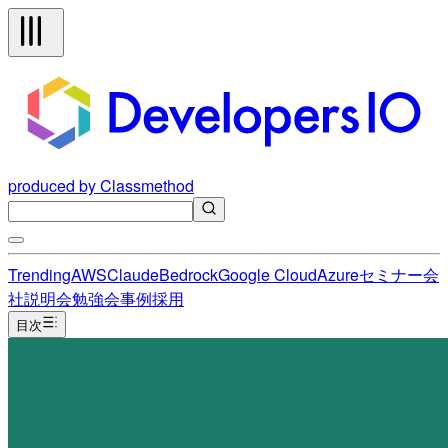
produced by Classmethod
Trending
AWS
Claude
Bedrock
Google Cloud
Azure
セミナー
会
社説明会
勉強会
事例
採用
目次