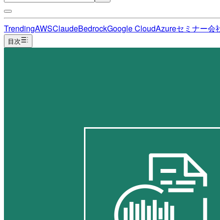
Trending
AWS
Claude
Bedrock
Google Cloud
Azure
セミナー
会
目次