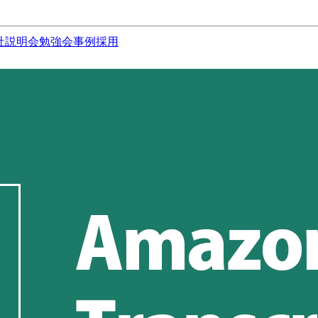
社説明会
勉強会
事例
採用