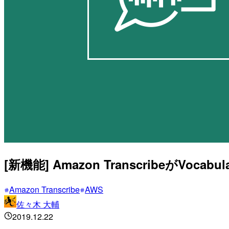
[新機能] Amazon TranscribeがVocab
Amazon Transcribe
AWS
佐々木 大輔
2019.12.22