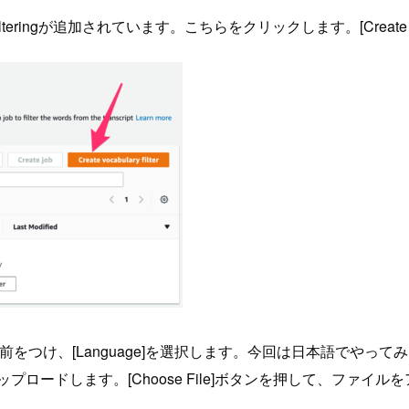
 filteringが追加されています。こちらをクリックします。[Create v
Name]に適当な名前をつけ、[Language]を選択します。今回は日
ロードします。[Choose File]ボタンを押して、ファイル