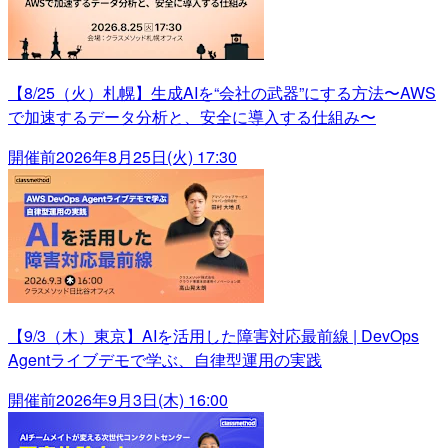
【8/25（火）札幌】生成AIを“会社の武器”にする方法〜AWS
で加速するデータ分析と、安全に導入する仕組み〜
開催前
2026年8月25日(火) 17:30
【9/3（木）東京】AIを活用した障害対応最前線 | DevOps
Agentライブデモで学ぶ、自律型運用の実践
開催前
2026年9月3日(木) 16:00