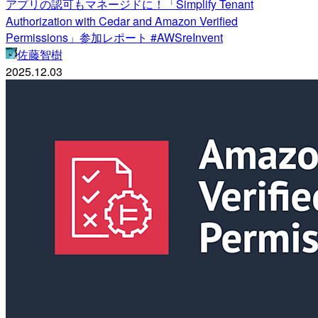
アプリの認可もマネージドに！「Simplify Tenant
Authorization with Cedar and Amazon Verified
Permissions」参加レポート #AWSreInvent
佐藤智樹
2025.12.03