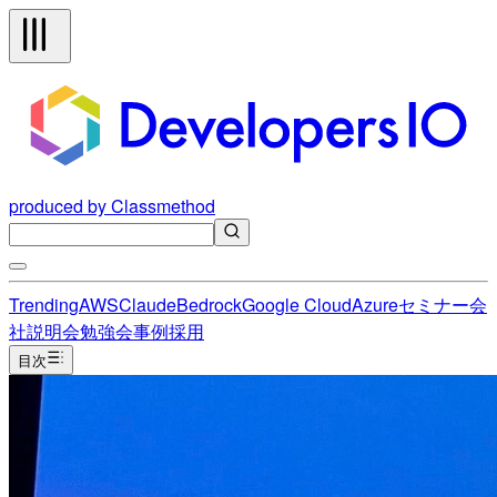
produced by Classmethod
Trending
AWS
Claude
Bedrock
Google Cloud
Azure
セミナー
会
社説明会
勉強会
事例
採用
目次