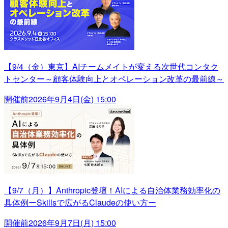
【9/4（金）東京】AIチームメイトが変える次世代コンタク
トセンター～顧客体験向上とオペレーション改革の最前線～
開催前
2026年9月4日(金) 15:00
【9/7（月）】Anthropic登壇！AIによる自治体業務効率化の
具体例ーSkillsで広がるClaudeの使い方ー
開催前
2026年9月7日(月) 15:00