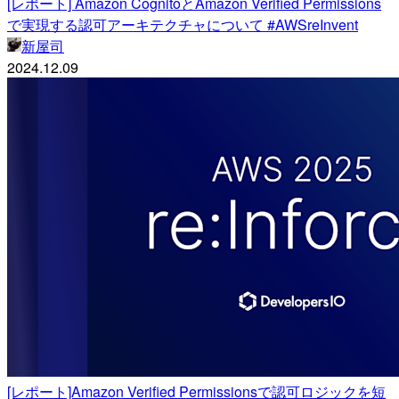
[レポート] Amazon CognitoとAmazon Verified Permissions
で実現する認可アーキテクチャについて #AWSreInvent
新屋司
2024.12.09
[レポート]Amazon Verified Permissionsで認可ロジックを短